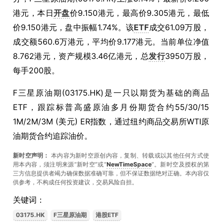
港元，本日
开盘
价9.150港元，最高价9.305港元，最低
价9.150港元，盘中振幅1.74%。该
ETF
成交61.09万股，
成交额560.6万港元，平均价9.177港元。当前单位净值
8.762港元，资产规模3.46亿港元，总
发行
3950万股，
每手200股。
F三星原油期(03175.HK)是一只以期货为基础的商品
ETF，跟踪标普高盛原油多月份期货合约55/30/15
1M/2M/3M (美元) ER指数，通过纽约商品交易所WTI原
油期货合约追踪油价。
新时空声明：
本内容为新时空原创内容，复制、转载或以其他任何方式使
用本内容，须注明来源“新时空”或“
NewTimeSpace
”。新时空及授权的第
三方信息提供者竭力确保数据准确可靠，但不保证数据绝对正确。本內容仅
供参考，不构成任何投资建议，交易风险自担。
关键词：
03175.HK
F三星原油期
港股ETF