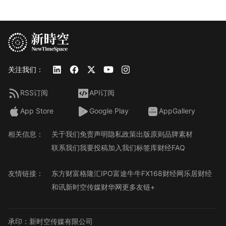
关注我们：
RSS订阅
API订阅
App Store
Google Play
AppGallery
相关信息：
关于我们
免责声明
隐私政策
出版原则
品牌素材
联系我们
我要投稿
加入我们
标签库
财经FAQ
友情链接：
东方财富
格隆汇
IPO
富途牛牛
FX168财经网
乐居财经
和讯
新时空传媒
财华网
更多友链+
承印：新时空传媒有限公司