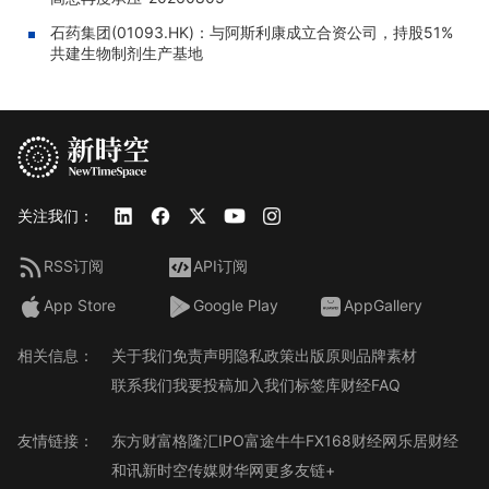
石药集团(01093.HK)：与阿斯利康成立合资公司，持股51%
共建生物制剂生产基地
关注我们：
RSS订阅
API订阅
App Store
Google Play
AppGallery
相关信息：
关于我们
免责声明
隐私政策
出版原则
品牌素材
联系我们
我要投稿
加入我们
标签库
财经FAQ
友情链接：
东方财富
格隆汇
IPO
富途牛牛
FX168财经网
乐居财经
和讯
新时空传媒
财华网
更多友链+