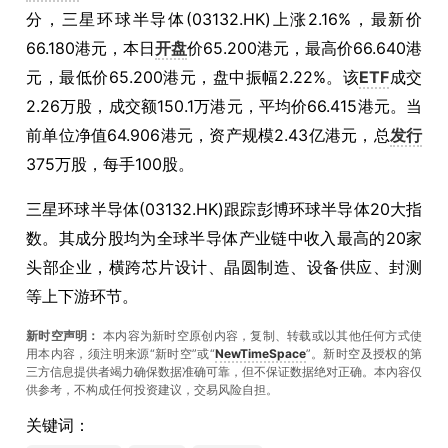
分，三星环球半导体(03132.HK)上涨2.16%，最新价
66.180港元，本日
开盘
价65.200港元，最高价66.640港
元，最低价65.200港元，盘中振幅2.22%。该
ETF
成交
2.26万股，成交额150.1万港元，平均价66.415港元。当
前单位净值64.906港元，资产规模2.43亿港元，总
发行
375万股，每手100股。
三星环球半导体(03132.HK)跟踪彭博环球半导体20大指
数。其成分股均为全球半导体产业链中收入最高的20家
头部企业，横跨芯片设计、晶圆制造、设备供应、封测
等上下游环节。
新时空声明：
本内容为新时空原创内容，复制、转载或以其他任何方式使
用本内容，须注明来源“新时空”或“
NewTimeSpace
”。新时空及授权的第
三方信息提供者竭力确保数据准确可靠，但不保证数据绝对正确。本內容仅
供参考，不构成任何投资建议，交易风险自担。
关键词：