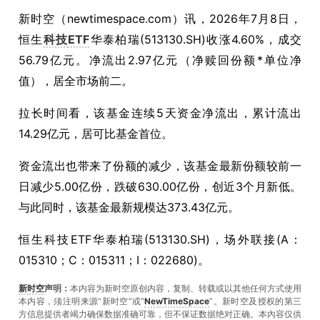
新时空（
newtimespace.com
）讯，
2026年7月8日，
恒生
科技
ETF
华泰柏瑞(513130.SH)收涨4.60%，成交
56.79亿元。净流出2.97亿元（净赎回份额*单位净
值），居全市场前二。
拉长时间看，该基金连续5天资金净流出，累计流出
14.29亿元，居可比基金首位。
资金流出也带来了份额的减少，该基金最新份额较前一
日减少5.00亿份，跌破630.00亿份，创近3个月新低。
与此同时，该基金最新规模达373.43亿元。
恒生科技ETF华泰柏瑞(513130.SH)，场外联接(A：
015310；C：015311；I：022680)。
新时空
声明：
本内容为新时空原创内容，复制、转载或以其他任何方式使用
本内容，须注明来源“新时空”或“
NewTimeSpace
”。新时空及授权的第三
方信息提供者竭力确保数据准确可靠，但不保证数据绝对正确。本內容仅供