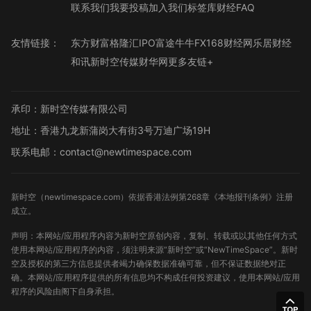
联系我们
我要投稿
加入我们
标签库
财经FAQ
友情链接：
东方财富
格隆汇
IPO
富途牛牛
FX168财经网
乐居财经
和讯
新时空传媒
财华网
更多友链+
承印：新时空传媒有限公司
地址：香港九龙新蒲岗大有街3号万迪广场19H
联系电邮：contact@newtimespace.com
新时空（
newtimespace.com
）依据香港法例第268章《本地报刊条例》注册
成立。
声明：本网站/应用程序内容为新时空原创内容，复制、转载或以其他任何方式
使用本网站/应用程序的内容，须注明来源“新时空”或“NewTimeSpace”。新时
空及授权的第三方信息提供者竭力确保数据准确可靠，但不保证数据绝对正
确。本网站/应用程序提供的所有信息均不构成任何投资建议，使用本网站/应用
程序的风险由阁下自身承担。