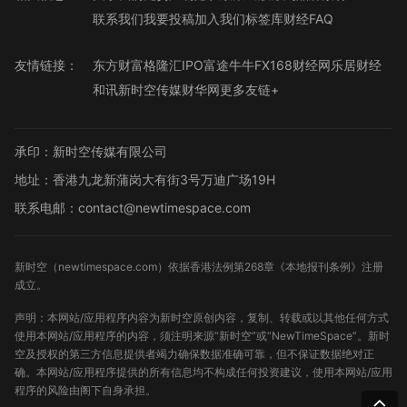
联系我们
我要投稿
加入我们
标签库
财经FAQ
友情链接：
东方财富
格隆汇
IPO
富途牛牛
FX168财经网
乐居财经
和讯
新时空传媒
财华网
更多友链+
承印：新时空传媒有限公司
地址：香港九龙新蒲岗大有街3号万迪广场19H
联系电邮：contact@newtimespace.com
新时空（
newtimespace.com
）依据香港法例第268章《本地报刊条例》注册
成立。
声明：本网站/应用程序内容为新时空原创内容，复制、转载或以其他任何方式
使用本网站/应用程序的内容，须注明来源“新时空”或“NewTimeSpace”。新时
空及授权的第三方信息提供者竭力确保数据准确可靠，但不保证数据绝对正
确。本网站/应用程序提供的所有信息均不构成任何投资建议，使用本网站/应用
程序的风险由阁下自身承担。