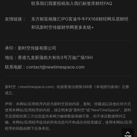
联系我们
我要投稿
加入我们
标签库
财经FAQ
友情链接：
东方财富
格隆汇
IPO
富途牛牛
FX168财经网
乐居财经
和讯
新时空传媒
财华网
更多友链+
承印：新时空传媒有限公司
地址：香港九龙新蒲岗大有街3号万迪广场19H
联系电邮：contact@newtimespace.com
新时空（
newtimespace.com
）依据香港法例第268章《本地报刊条例》注册
成立。
声明：本网站/应用程序内容为新时空原创内容，复制、转载或以其他任何方式
使用本网站/应用程序的内容，须注明来源“新时空”或“NewTimeSpace”。新时
空及授权的第三方信息提供者竭力确保数据准确可靠，但不保证数据绝对正
确。本网站/应用程序提供的所有信息均不构成任何投资建议，使用本网站/应用
程序的风险由阁下自身承担。