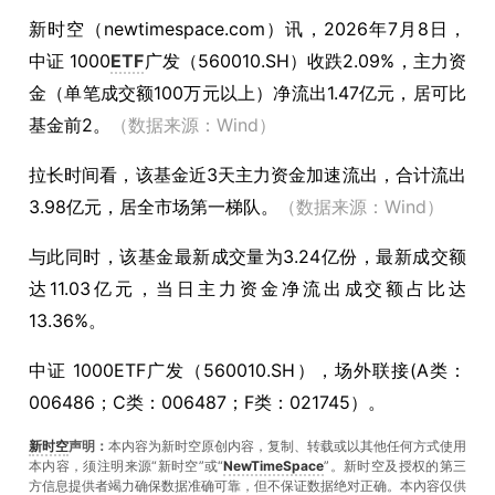
新时空（
newtimespace.com
）讯，
2026年7月8日，
中证 1000
ETF
广发（560010.SH）收跌2.09%，主力资
金（单笔成交额100万元以上）净流出1.47亿元，居可比
基金前2。
（数据来源：Wind）
拉长时间看，该基金近3天主力资金加速流出，合计流出
3.98亿元，居全市场第一梯队。
（数据来源：Wind）
与此同时，该基金最新成交量为3.24亿份，最新成交额
达11.03亿元，当日主力资金净流出成交额占比达
13.36%。
中证 1000ETF广发（560010.SH），场外联接(A类：
006486；C类：006487；F类：021745）。
新时空
声明：
本内容为新时空原创内容，复制、转载或以其他任何方式使用
本内容，须注明来源“新时空”或“
NewTimeSpace
”。新时空及授权的第三
方信息提供者竭力确保数据准确可靠，但不保证数据绝对正确。本內容仅供