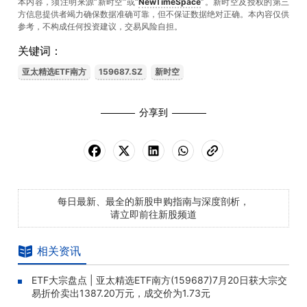
本内容，须注明来源“新时空”或“
NewTimeSpace
”。新时空及授权的第三
方信息提供者竭力确保数据准确可靠，但不保证数据绝对正确。本內容仅供
参考，不构成任何投资建议，交易风险自担。
关键词：
亚太精选ETF南方
159687.SZ
新时空
分享到
每日最新、最全的新股申购指南与深度剖析，
请立即前往新股频道
相关资讯
ETF大宗盘点 | 亚太精选ETF南方(159687)7月20日获大宗交
易折价卖出1387.20万元，成交价为1.73元