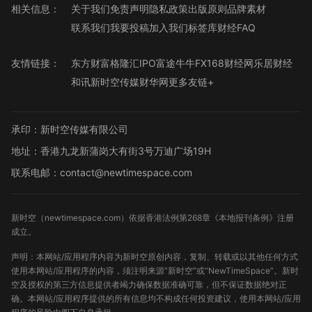
相关信息：
关于我们
免责声明
隐私政策
出版原则
品牌素材
联系我们
我要投稿
加入我们
标签库
财经FAQ
友情链接：
东方财富
格隆汇
IPO
富途牛牛
FX168财经网
乐居财经
和讯
新时空传媒
财华网
更多友链+
承印：新时空传媒有限公司
地址：香港九龙新蒲岗大有街3号万迪广场19H
联系电邮：contact@newtimespace.com
新时空（
newtimespace.com
）依据香港法例第268章《本地报刊条例》注册
成立。
声明：本网站/应用程序内容为新时空原创内容，复制、转载或以其他任何方式
使用本网站/应用程序的内容，须注明来源“新时空”或“NewTimeSpace”。新时
空及授权的第三方信息提供者竭力确保数据准确可靠，但不保证数据绝对正
确。本网站/应用程序提供的所有信息均不构成任何投资建议，使用本网站/应用