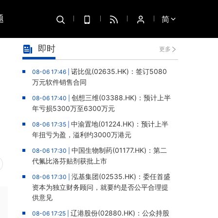
题
简
即时
更多
诺比侃(02635.HK)：签订5080
08-06 17:46 |
万元软件销售合同
创想三维(03388.HK)：预计上半
08-06 17:40 |
年亏损5300万至6300万元
中渝置地(01224.HK)：预计上半
08-06 17:35 |
年扭亏为盈，溢利约3000万港元
中国生物制药(01177.HK)：第二
08-06 17:30 |
代氟比洛芬贴剂获批上市
泓基集团(02535.HK)：委任首盛
08-06 17:30 |
资本为独立财务顾问，就要约是否公平合理提
供意见
辽港股份(02880.HK)：公众持股
08-06 17:25 |