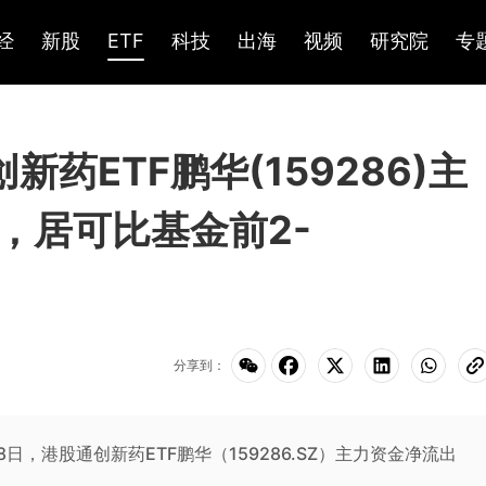
经
新股
ETF
科技
出海
视频
研究院
专
创新药ETF鹏华(159286)主
元，居可比基金前2-
分享到：
年7月8日，港股通创新药ETF鹏华（159286.SZ）主力资金净流出