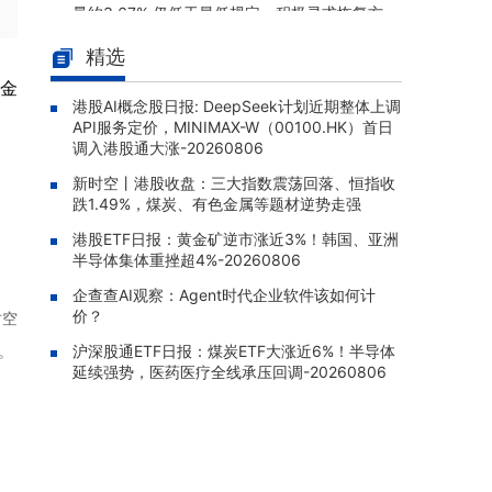
量约3.67% 仍低于最低规定，积极寻求恢复方
案
精选
四川成渝高速公路(00107.HK)：
08-06 17:17 |
资金
非执行董事李成勇因工作变动辞任
港股AI概念股日报: DeepSeek计划近期整体上调
API服务定价，MINIMAX-W（00100.HK）首日
石四药集团(02005.HK)：四款产
08-06 17:03 |
调入港股通大涨-20260806
品获国家药监局药品生产注册批件，深化输液
治疗与眼科产品矩阵
新时空丨港股收盘：三大指数震荡回落、恒指收
跌1.49%，煤炭、有色金属等题材逆势走强
绿联科技：获证监会境外发行上市
08-06 16:48 |
备案通知书，拟发行不超8420万股H股
港股ETF日报：黄金矿逆市涨近3%！韩国、亚洲
半导体集体重挫超4%-20260806
拿森科技(02261.HK)暗盘涨60.2
08-06 16:32 |
企查查AI观察：Agent时代企业软件该如何计
7%，报16.7港元
价？
时空
。
沪深股通ETF日报：煤炭ETF大涨近6%！半导体
延续强势，医药医疗全线承压回调-20260806