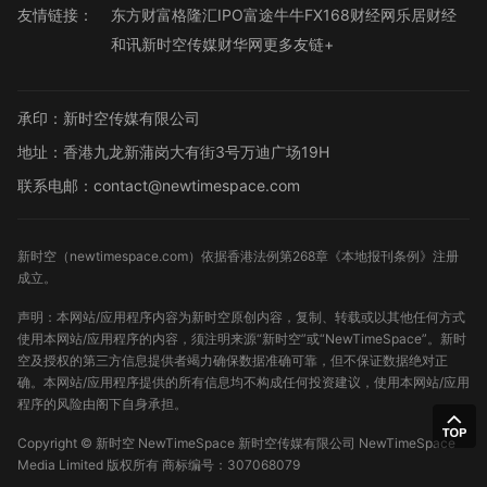
友情链接：
东方财富
格隆汇
IPO
富途牛牛
FX168财经网
乐居财经
和讯
新时空传媒
财华网
更多友链+
承印：新时空传媒有限公司
地址：香港九龙新蒲岗大有街3号万迪广场19H
联系电邮：contact@newtimespace.com
新时空（
newtimespace.com
）依据香港法例第268章《本地报刊条例》注册
成立。
声明：本网站/应用程序内容为新时空原创内容，复制、转载或以其他任何方式
使用本网站/应用程序的内容，须注明来源“新时空”或“NewTimeSpace”。新时
空及授权的第三方信息提供者竭力确保数据准确可靠，但不保证数据绝对正
确。本网站/应用程序提供的所有信息均不构成任何投资建议，使用本网站/应用
程序的风险由阁下自身承担。
Copyright ©
新时空
NewTimeSpace 新时空传媒有限公司 NewTimeSpace
Media Limited 版权所有
商标编号：307068079