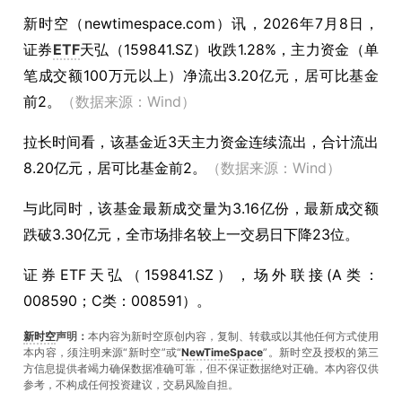
新时空（
newtimespace.com
）讯，
2026年7月8日，
证券
ETF
天弘（159841.SZ）收跌1.28%，主力资金（单
笔成交额100万元以上）净流出3.20亿元，居可比基金
前2。
（数据来源：Wind）
拉长时间看，该基金近3天主力资金连续流出，合计流出
8.20亿元，居可比基金前2。
（数据来源：Wind）
与此同时，该基金最新成交量为3.16亿份，最新成交额
跌破3.30亿元，全市场排名较上一交易日下降23位。
证券ETF天弘（159841.SZ），场外联接(A类：
008590；C类：008591）。
新时空
声明：
本内容为新时空原创内容，复制、转载或以其他任何方式使用
本内容，须注明来源“新时空”或“
NewTimeSpace
”。新时空及授权的第三
方信息提供者竭力确保数据准确可靠，但不保证数据绝对正确。本內容仅供
参考，不构成任何投资建议，交易风险自担。