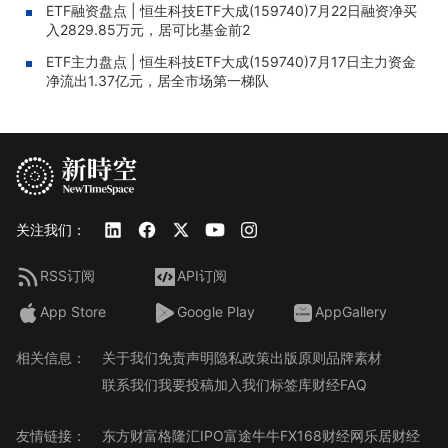
ETF融资盘点 | 恒生科技ETF大成(159740)7月22日融资净买
入2829.85万元，居可比基金前2
ETF主力盘点 | 恒生科技ETF大成(159740)7月17日主力资金
净流出1.37亿元，居全市场第一梯队
关注我们：
RSS订阅
API订阅
App Store
Google Play
AppGallery
相关信息：
关于我们
免责声明
隐私政策
出版原则
品牌素材
联系我们
我要投稿
加入我们
标签库
财经FAQ
友情链接：
东方财富
格隆汇
IPO
富途牛牛
FX168财经网
乐居财经