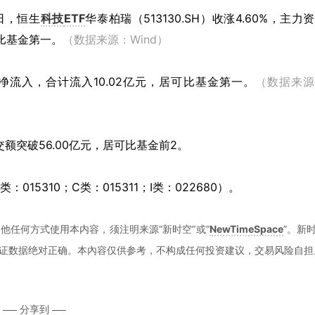
8日，恒生
科技
ETF
华泰柏瑞（513130.SH）收涨4.60%，主力
可比基金第一。
（数据来源：Wind）
流入，合计流入10.02亿元，居可比基金第一。
（数据来源
交额突破56.00亿元，居可比基金前2。
：015310；C类：015311；I类：022680）。
他任何方式使用本内容，须注明来源“新时空”或“
NewTimeSpace
”。新
证数据绝对正确。本內容仅供参考，不构成任何投资建议，交易风险自担
分享到