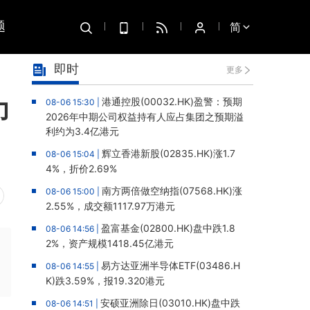
题
简
即时
更多
力
港通控股(00032.HK)盈警：预期
08-06 15:30 |
2026年中期公司权益持有人应占集团之预期溢
利约为3.4亿港元
辉立香港新股(02835.HK)涨1.7
08-06 15:04 |
4%，折价2.69%
南方两倍做空纳指(07568.HK)涨
08-06 15:00 |
2.55%，成交额1117.97万港元
盈富基金(02800.HK)盘中跌1.8
08-06 14:56 |
2%，资产规模1418.45亿港元
易方达亚洲半导体ETF(03486.H
08-06 14:55 |
K)跌3.59%，报19.320港元
安硕亚洲除日(03010.HK)盘中跌
08-06 14:51 |