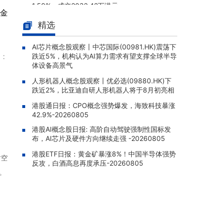
1.59%，成交2032.42万港元
资金
工业母机ETF国泰(159667)上涨1.
08-06 14:48 |
精选
05%，冲击3连涨
AI芯片概念股观察丨中芯国际(00981.HK)震荡下
安硕MS台湾(03074.HK)盘中跌0.
08-06 14:46 |
：
跌近5%，机构认为AI算力需求有望支撑全球半导
63%，报457.20港元
体设备高景气
粮食ETF鹏华(159698)上涨0.8
08-06 14:45 |
人形机器人概念股观察丨优必选(09880.HK)下
0%，最新价报0.89元
跌近2%，比亚迪自研人形机器人将于8月初亮相
中电控股(00002.HK)：2026年中
08-06 14:41 |
港股通日报：CPO概念强势爆发，海致科技暴涨
报股东应占溢利59.97亿港元，同比增加6.6
42.9%-20260805
3%
港股AI概念股日报: 高阶自动驾驶强制性国标发
布，AI芯片及硬件方向继续走强 -20260805
港股ETF日报：黄金矿暴涨8%！中国半导体强势
时空
反攻，白酒高息再度承压-20260805
。