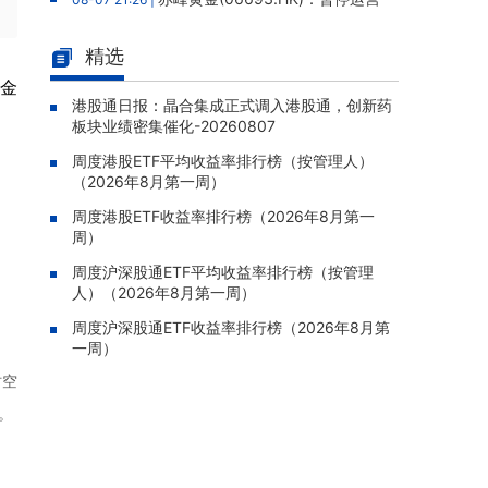
老挝勐康稀土项目，2025年该项目归母净亏损
人民币5,406万元
精选
灵宝黄金(03330.HK)：新疆哈巴
08-07 20:07 |
资金
河勘查取得重大进展，保有金金属量由13.20吨
港股通日报：晶合集成正式调入港股通，创新药
板块业绩密集催化-20260807
跃升至53.94吨
周度港股ETF平均收益率排行榜（按管理人）
迅策(03317.HK)：与天合算力订
08-07 20:04 |
（2026年8月第一周）
立战略合作备忘，共探能源垂类大模型与Toke
n工厂商业化
周度港股ETF收益率排行榜（2026年8月第一
周）
哥瑞利软件通过港交所聆讯，在
08-07 20:02 |
中国泛半导体IMSS市场排名第三
周度沪深股通ETF平均收益率排行榜（按管理
人）（2026年8月第一周）
浙能迈领绿航二次递表港交所，为
08-07 19:47 |
全球领先的绿色航运设备和系统提供商
周度沪深股通ETF收益率排行榜（2026年8月第
一周）
骏杰集团控股(08188.HK)：附属
08-07 19:09 |
时空
公司获授7份基建工程建造合约，合约总额约1.
95亿港元
。