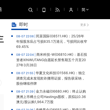
题
简
即时
更多
主
民富国际(08511.HK)：25/26年
08-07 22:06 |
年报股东应占亏损835.1万港元，亏损同比收窄
69.45%
商米科技-W(06810.HK)：基石投
08-07 22:04 |
资者XINWUTANG自愿延长禁售期五个月至20
27年3月28日
华夏文化科技(01566.HK)：独立
08-07 21:55 |
调查完成未发现欺诈挪用证据，报告获采纳，
股份继续停牌
金力永磁(06680.HK)：终止认购
08-07 21:39 |
澳洲上市稀土公司Hastings股权，原拟以0.36
澳元/股认购1,964.7万股
赤峰黄金(06693.HK)：暂停运营
08-07 21:26 |