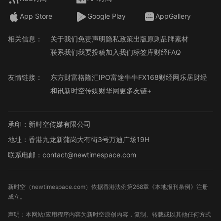
App Store
Google Play
AppGallery
相关信息：
关于我们
免责声明
隐私政策
出版原则
品牌素材
联系我们
我要投稿
加入我们
标签库
财经FAQ
友情链接：
东方财富
格隆汇
IPO
富途牛牛
FX168财经网
乐居财经
和讯
新时空传媒
财华网
更多友链+
承印：新时空传媒有限公司
地址：香港九龙新蒲岗大有街3号万迪广场19H
联系电邮：contact@newtimespace.com
新时空（
newtimespace.com
）依据香港法例第268章《本地报刊条例》注册
成立。
声明：本网站/应用程序内容为新时空原创内容，复制、转载或以其他任何方式