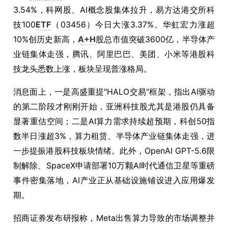
3.54%，科网股、AI概念股集体拉升，易方达港交所科
技100
ETF
（03456）今日大涨3.37%。华虹宏力涨超
10%创历史新高，
A+H
股总市值突破3600亿，半导体产
业链集体走强，腾讯、阿里巴巴、美团、小米等港股科
技龙头悉数上涨，板块呈现普涨格局。
消息面上，一是高盛重提"HALO交易"框架，指出AI驱动
的第二阶段才刚刚开始，亚洲科技股尤其是港股仍具备
显著重估空间；二是AI算力需求持续超预期，科创50指
数半日涨超3%，算力租赁、半导体产业链集体走强，进
一步提振港股科技板块情绪。此外，OpenAI GPT-5.6限
制解除、SpaceX申请部署10万颗AI时代通信卫星等重磅
事件密集落地，AI产业正从基础设施铺设进入应用爆发
期。
招商证券发布研报称，Meta出售算力导致的市场调整并