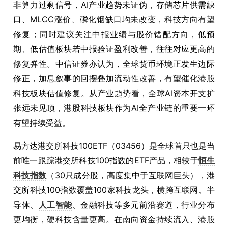
非算力过剩信号，AI产业趋势未证伪，存储芯片供需缺
口、MLCC涨价、磷化铟缺口均未改变，科技方向有望
修复；同时建议关注中报业绩与股价错配方向，低预
期、低估值板块若中报验证盈利改善，往往对应更高的
修复弹性。中信证券亦认为，全球货币环境正发生边际
修正，加息叙事的回摆叠加流动性改善，有望催化港股
科技板块估值修复。从产业趋势看，全球AI资本开支扩
张远未见顶，港股科技板块作为AI全产业链的重要一环
有望持续受益。
易方达港交所科技100ETF（03456）是全球首只也是当
前唯一跟踪港交所科技100指数的ETF产品，相较于
恒生
科技指数
（30只成分股，高度集中于互联网巨头），港
交所科技100指数覆盖100家科技龙头，横跨互联网、半
导体、
人工智能
、金融科技等多元前沿赛道，行业分布
更均衡，硬科技含量更高。在南向资金持续流入、港股