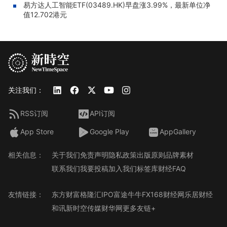
易方达人工智能ETF(03489.HK)早盘涨3.99%，最新单位净
值12.702港元
关注我们：
RSS订阅
API订阅
App Store
Google Play
AppGallery
相关信息：
关于我们
免责声明
隐私政策
出版原则
品牌素材
联系我们
我要投稿
加入我们
标签库
财经FAQ
友情链接：
东方财富
格隆汇
IPO
富途牛牛
FX168财经网
乐居财经
和讯
新时空传媒
财华网
更多友链+