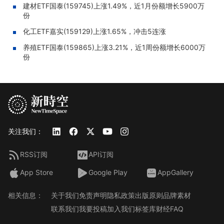
建材ETF国泰(159745)上涨1.49%，近1月份额增长5900万
份
化工ETF嘉实(159129)上涨1.65%，冲击5连涨
养殖ETF国泰(159865)上涨3.21%，近1周份额增长6000万
份
关注我们：
RSS订阅
API订阅
App Store
Google Play
AppGallery
相关信息：
关于我们
免责声明
隐私政策
出版原则
品牌素材
联系我们
我要投稿
加入我们
标签库
财经FAQ