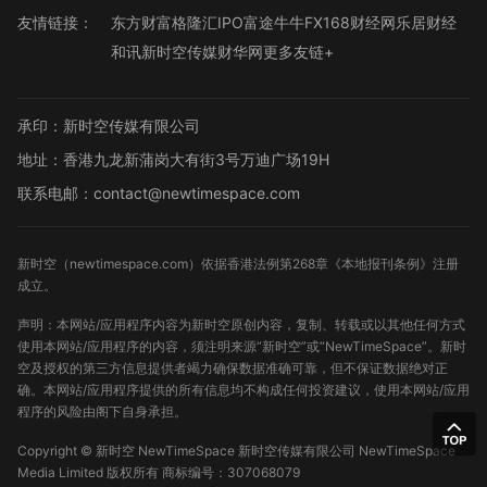
友情链接：
东方财富
格隆汇
IPO
富途牛牛
FX168财经网
乐居财经
和讯
新时空传媒
财华网
更多友链+
承印：新时空传媒有限公司
地址：香港九龙新蒲岗大有街3号万迪广场19H
联系电邮：contact@newtimespace.com
新时空（
newtimespace.com
）依据香港法例第268章《本地报刊条例》注册
成立。
声明：本网站/应用程序内容为新时空原创内容，复制、转载或以其他任何方式
使用本网站/应用程序的内容，须注明来源“新时空”或“NewTimeSpace”。新时
空及授权的第三方信息提供者竭力确保数据准确可靠，但不保证数据绝对正
确。本网站/应用程序提供的所有信息均不构成任何投资建议，使用本网站/应用
程序的风险由阁下自身承担。
Copyright ©
新时空
NewTimeSpace 新时空传媒有限公司 NewTimeSpace
Media Limited 版权所有
商标编号：307068079