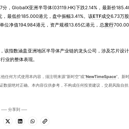
37分，GlobalX亚洲半导体(03119.HK)下跌2.14%，最新价185.4
港元，最低价185.000港元，盘中振幅3.41%。该
ETF
成交6.73万
前单位净值194.984港元，资产规模13.65亿港元，总
发行
700.0
半导体指数，该指数涵盖亚洲地区半导体产业链的龙头公司，涉及芯片设
体行业的整体表现。
他任何方式使用本内容，须注明来源“新时空”或“
NewTimeSpace
”。新
证数据绝对正确。本內容仅供参考，不构成任何投资建议，交易风险自担
分享到