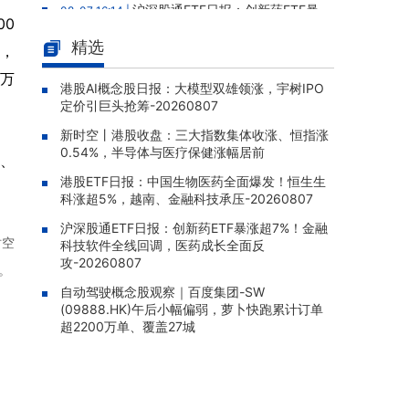
沪深股通ETF日报：创新药ETF暴
08-07 16:14 |
00
涨超7%！金融科技软件全线回调，医药成长全
精选
面反攻-20260807
股，
0万
彤程新材(603650)：获证监会境
08-07 16:10 |
港股AI概念股日报：大模型双雄领涨，宇树IPO
外发行上市备案，拟发行不超7,872万股H股赴
定价引巨头抢筹-20260807
港上市
新时空丨港股收盘：三大指数集体收涨、恒指涨
自动驾驶概念股观察｜百度集团-
08-07 15:38 |
0.54%，半导体与医疗保健涨幅居前
计、
SW (09888.HK)午后小幅偏弱，萝卜快跑累计
港股ETF日报：中国生物医药全面爆发！恒生生
订单超2200万单、覆盖27城
科涨超5%，越南、金融科技承压-20260807
南方两倍做多三星电子(07747.H
08-07 15:22 |
沪深股通ETF日报：创新药ETF暴涨超7%！金融
K)午后涨1.55%，成交额达8.93亿港元
时空
科技软件全线回调，医药成长全面反
攻-20260807
博时央企红利ETF(03437.HK)午后
08-07 15:19 |
。
涨0.62%，成交额达202.59万港元
自动驾驶概念股观察｜百度集团-SW
(09888.HK)午后小幅偏弱，萝卜快跑累计订单
超2200万单、覆盖27城