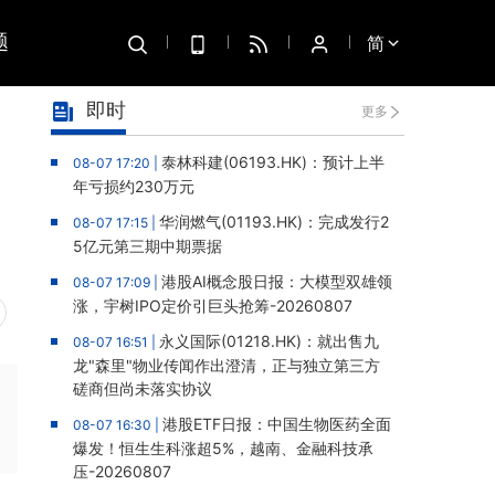
题
简
即时
更多
泰林科建(06193.HK)：预计上半
08-07 17:20 |
年亏损约230万元
华润燃气(01193.HK)：完成发行2
08-07 17:15 |
5亿元第三期中期票据
港股AI概念股日报：大模型双雄领
08-07 17:09 |
涨，宇树IPO定价引巨头抢筹-20260807
永义国际(01218.HK)：就出售九
08-07 16:51 |
龙"森里"物业传闻作出澄清，正与独立第三方
磋商但尚未落实协议
港股ETF日报：中国生物医药全面
08-07 16:30 |
爆发！恒生生科涨超5%，越南、金融科技承
压-20260807