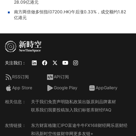
28.09亿港元
南方两倍做多恒指(07200.HK)午后涨0.33%，成交额约1.82
亿港元
关注我们：
RSS订阅
API订阅
App Store
Google Play
AppGallery
相关信息：
关于我们
免责声明
隐私政策
出版原则
品牌素材
联系我们
我要投稿
加入我们
标签库
财经FAQ
友情链接：
东方财富
格隆汇
IPO
富途牛牛
FX168财经网
乐居财经
和讯
新时空传媒
财华网
更多友链+