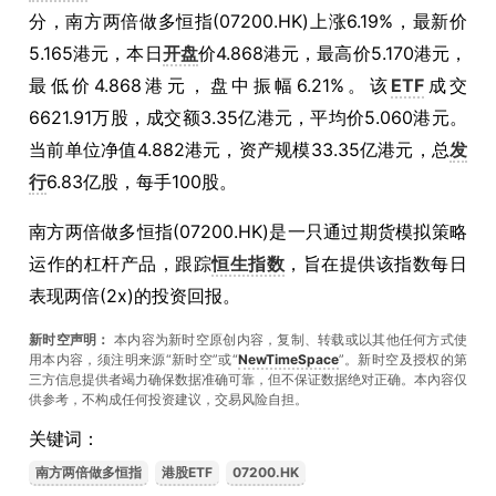
分，南方两倍做多恒指(07200.HK)上涨6.19%，最新价
5.165港元，本日
开盘
价4.868港元，最高价5.170港元，
最低价4.868港元，盘中振幅6.21%。该
ETF
成交
6621.91万股，成交额3.35亿港元，平均价5.060港元。
当前单位净值4.882港元，资产规模33.35亿港元，总
发
行
6.83亿股，每手100股。
南方两倍做多恒指(07200.HK)是一只通过期货模拟策略
运作的杠杆产品，跟踪
恒生指数
，旨在提供该指数每日
表现两倍(2x)的投资回报。
新时空声明：
本内容为新时空原创内容，复制、转载或以其他任何方式使
用本内容，须注明来源“新时空”或“
NewTimeSpace
”。新时空及授权的第
三方信息提供者竭力确保数据准确可靠，但不保证数据绝对正确。本內容仅
供参考，不构成任何投资建议，交易风险自担。
关键词：
南方两倍做多恒指
港股ETF
07200.HK