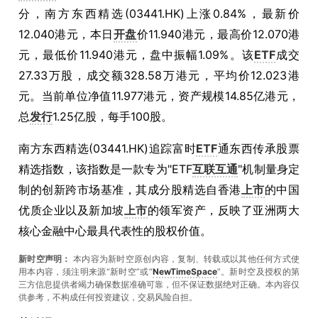
分，南方东西精选(03441.HK)上涨0.84%，最新价
12.040港元，本日
开盘
价11.940港元，最高价12.070港
元，最低价11.940港元，盘中振幅1.09%。该
ETF
成交
27.33万股，成交额328.58万港元，平均价12.023港
元。当前单位净值11.977港元，资产规模14.85亿港元，
总
发行
1.25亿股，每手100股。
南方东西精选(03441.HK)追踪富时
ETF
通东西传承股票
精选指数，该指数是一款专为"ETF
互联互通
"机制量身定
制的创新跨市场基准，其成分股精选自香港
上市
的中国
优质企业以及新加坡
上市
的领军资产，反映了亚洲两大
核心金融中心最具代表性的股权价值。
新时空声明：
本内容为新时空原创内容，复制、转载或以其他任何方式使
用本内容，须注明来源“新时空”或“
NewTimeSpace
”。新时空及授权的第
三方信息提供者竭力确保数据准确可靠，但不保证数据绝对正确。本內容仅
供参考，不构成任何投资建议，交易风险自担。