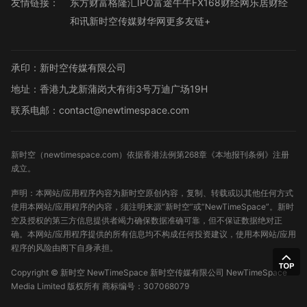
友情链接：
东方财富
格隆汇
IPO
富途牛牛
FX168财经网
乐居财经
和讯
新时空传媒
财华网
更多友链+
承印：新时空传媒有限公司
地址：香港九龙新蒲岗大有街3号万迪广场19H
联系电邮：contact@newtimespace.com
新时空（
newtimespace.com
）依据香港法例第268章《本地报刊条例》注册
成立。
声明：本网站/应用程序内容为新时空原创内容，复制、转载或以其他任何方式
使用本网站/应用程序的内容，须注明来源“新时空”或“NewTimeSpace”。新时
空及授权的第三方信息提供者竭力确保数据准确可靠，但不保证数据绝对正
确。本网站/应用程序提供的所有信息均不构成任何投资建议，使用本网站/应用
程序的风险由阁下自身承担。
Copyright ©
新时空
NewTimeSpace 新时空传媒有限公司 NewTimeSpace
Media Limited 版权所有
商标编号：307068079