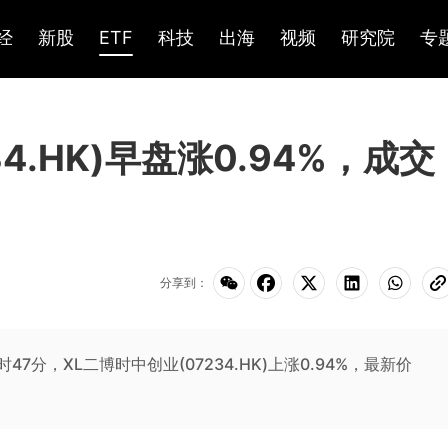
经
新股
ETF
科技
出海
视频
研究院
专
4.HK)早盘涨0.94%，成交
分享到：
10时47分，XL二博时中创业(07234.HK)上涨0.94%，最新价