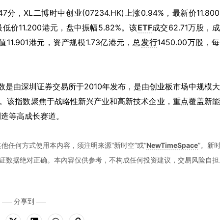
0时47分，XL二博时中创业(07234.HK)上涨0.94%，最新价11.80
最低价11.200港元，盘中振幅5.82%。该
ETF
成交62.71万股，
值11.901港元，资产规模1.73亿港元，总
发行
1450.00万股，
该指数是由深圳证券交易所于2010年发布，是由创业板市场中规模
数。该指数聚焦于战略性新兴产业和高新技术企业，重点覆盖新
制造等高成长赛道。
他任何方式使用本内容，须注明来源“新时空”或“
NewTimeSpace
”。新
证数据绝对正确。本內容仅供参考，不构成任何投资建议，交易风险自担
分享到