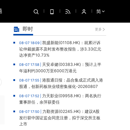
题
简
即时
更多
凯盛新能(01108.HK)：就累计诉
08-07 18:09 |
讼仲裁披露不及时发布整改报告，涉3.33亿元
达净资产10.73%
天安卓健(00383.HK)：预计上半
08-07 17:58 |
年溢利约3000万至6000万港元
港股通日报：晶合集成正式调入港
08-07 17:55 |
股通，创新药板块业绩密集催化-20260807
力天影业(09958.HK)：两名执行
08-07 17:52 |
董事辞任，余萍获委任
力勤资源(02245.HK)：建议A股
08-07 17:50 |
发行获中国证监会同意注册，拟于深交所主板
上市