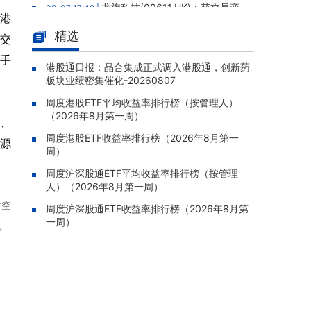
龙旗科技(09611.HK)：获交易商
08-07 17:48 |
0港
协会接受债务融资工具注册，注册金额30亿
精选
元、额度有效期2年
成交
每手
国家联合资源(00254.HK)：与达
08-07 17:42 |
港股通日报：晶合集成正式调入港股通，创新药
圆邦订立战略合作备忘录，拟就健康产业项目
板块业绩密集催化-20260807
建立战略合作
周度港股ETF平均收益率排行榜（按管理人）
森松国际(02155.HK)：预计上半
08-07 17:36 |
（2026年8月第一周）
大、
年亏损1.5亿至1.8亿元
周度港股ETF收益率排行榜（2026年8月第一
能源
维信金科(02003.HK)：终止收购
08-07 17:32 |
周）
葡萄牙银行BPG最多至100%股份，卖方退还2
周度沪深股通ETF平均收益率排行榜（按管理
0%预付订金
人）（2026年8月第一周）
智欣集团控股(02187.HK)：预计
08-07 17:31 |
时空
周度沪深股通ETF收益率排行榜（2026年8月第
上半年亏损收窄至约800万元
一周）
。