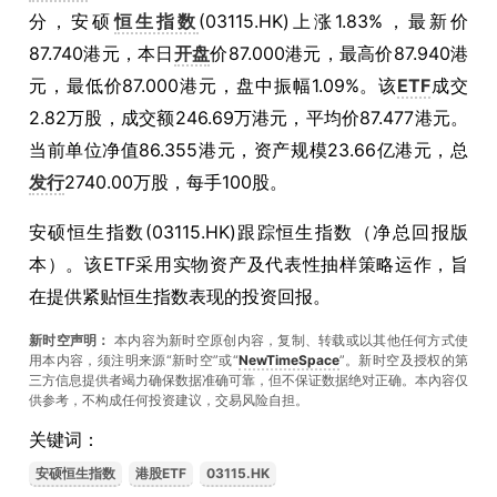
分，安硕
恒生指数
(03115.HK)上涨1.83%，最新价
87.740港元，本日
开盘
价87.000港元，最高价87.940港
元，最低价87.000港元，盘中振幅1.09%。该
ETF
成交
2.82万股，成交额246.69万港元，平均价87.477港元。
当前单位净值86.355港元，资产规模23.66亿港元，总
发行
2740.00万股，每手100股。
安硕恒生指数(03115.HK)跟踪恒生指数（净总回报版
本）。该ETF采用实物资产及代表性抽样策略运作，旨
在提供紧贴恒生指数表现的投资回报。
新时空声明：
本内容为新时空原创内容，复制、转载或以其他任何方式使
用本内容，须注明来源“新时空”或“
NewTimeSpace
”。新时空及授权的第
三方信息提供者竭力确保数据准确可靠，但不保证数据绝对正确。本內容仅
供参考，不构成任何投资建议，交易风险自担。
关键词：
安硕恒生指数
港股ETF
03115.HK