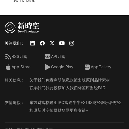
90.704港元
关注我们：
RSS订阅
API订阅
App Store
Google Play
AppGallery
相关信息：
关于我们
免责声明
隐私政策
出版原则
品牌素材
联系我们
我要投稿
加入我们
标签库
财经FAQ
友情链接：
东方财富
格隆汇
IPO
富途牛牛
FX168财经网
乐居财经
和讯
新时空传媒
财华网
更多友链+