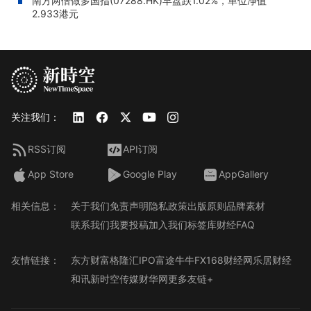
南方两倍做多国指(07288.HK)早盘跌1.02%，单位净值
2.933港元
关注我们：
RSS订阅
API订阅
App Store
Google Play
AppGallery
相关信息：
关于我们
免责声明
隐私政策
出版原则
品牌素材
联系我们
我要投稿
加入我们
标签库
财经FAQ
友情链接：
东方财富
格隆汇
IPO
富途牛牛
FX168财经网
乐居财经
和讯
新时空传媒
财华网
更多友链+