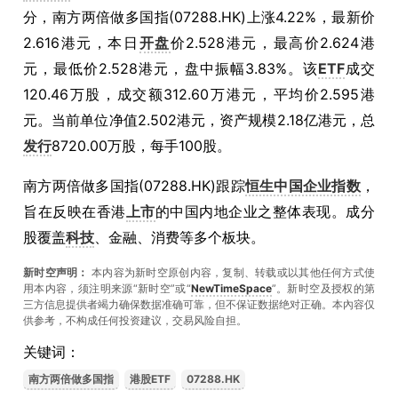
分，南方两倍做多国指(07288.HK)上涨4.22%，最新价
2.616港元，本日
开盘
价2.528港元，最高价2.624港
元，最低价2.528港元，盘中振幅3.83%。该
ETF
成交
120.46万股，成交额312.60万港元，平均价2.595港
元。当前单位净值2.502港元，资产规模2.18亿港元，总
发行
8720.00万股，每手100股。
南方两倍做多国指(07288.HK)跟踪
恒生中国企业指数
，
旨在反映在香港
上市
的中国内地企业之整体表现。成分
股覆盖
科技
、金融、消费等多个板块。
新时空声明：
本内容为新时空原创内容，复制、转载或以其他任何方式使
用本内容，须注明来源“新时空”或“
NewTimeSpace
”。新时空及授权的第
三方信息提供者竭力确保数据准确可靠，但不保证数据绝对正确。本內容仅
供参考，不构成任何投资建议，交易风险自担。
关键词：
南方两倍做多国指
港股ETF
07288.HK