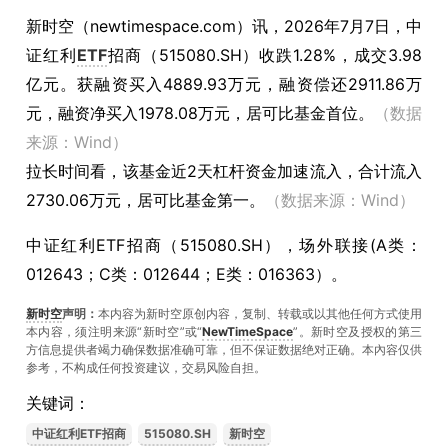
新时空（
newtimespace.com
）讯，
2026年7月7日，中
证红利
ETF
招商（515080.SH）收跌1.28%，成交3.98
亿元。获融资买入4889.93万元，融资偿还2911.86万
元，融资净买入1978.08万元，居可比基金首位。
（数据
来源：Wind）
拉长时间看，该基金近2天杠杆资金加速流入，合计流入
2730.06万元，居可比基金第一。
（数据来源：Wind）
中证红利ETF招商（515080.SH），场外联接(A类：
012643；C类：012644；E类：016363）。
新时空
声明：
本内容为新时空原创内容，复制、转载或以其他任何方式使用
本内容，须注明来源“新时空”或“
NewTimeSpace
”。新时空及授权的第三
方信息提供者竭力确保数据准确可靠，但不保证数据绝对正确。本內容仅供
参考，不构成任何投资建议，交易风险自担。
关键词：
中证红利ETF招商
515080.SH
新时空