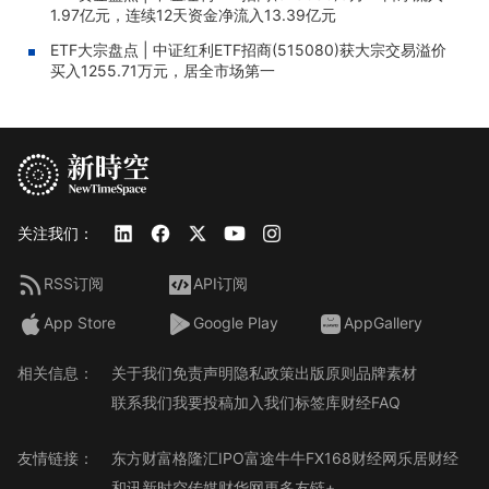
1.97亿元，连续12天资金净流入13.39亿元
ETF大宗盘点 | 中证红利ETF招商(515080)获大宗交易溢价
买入1255.71万元，居全市场第一
关注我们：
RSS订阅
API订阅
App Store
Google Play
AppGallery
相关信息：
关于我们
免责声明
隐私政策
出版原则
品牌素材
联系我们
我要投稿
加入我们
标签库
财经FAQ
友情链接：
东方财富
格隆汇
IPO
富途牛牛
FX168财经网
乐居财经
和讯
新时空传媒
财华网
更多友链+