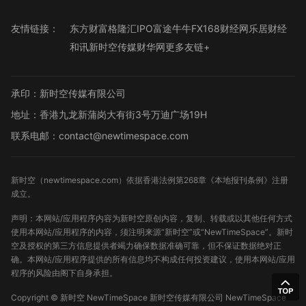
友情链接：
东方财富
格隆汇
IPO
富途牛牛
FX168财经网
乐居财经
和讯
新时空传媒
财华网
更多友链+
承印：新时空传媒有限公司
地址：香港九龙新蒲岗大有街3号万迪广场19H
联系电邮：contact@newtimespace.com
新时空（
newtimespace.com
）依据香港法例第268章《本地报刊条例》注册
成立。
声明：本网站/应用程序内容为新时空原创内容，复制、转载或以其他任何方式
使用本网站/应用程序的内容，须注明来源“新时空”或“NewTimeSpace”。新时
空及授权的第三方信息提供者竭力确保数据准确可靠，但不保证数据绝对正
确。本网站/应用程序提供的所有信息均不构成任何投资建议，使用本网站/应用
程序的风险由阁下自身承担。
Copyright ©
新时空
NewTimeSpace 新时空传媒有限公司 NewTimeSpace