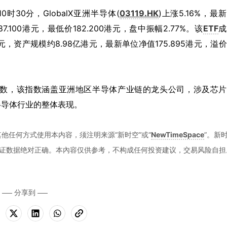
日10时30分，GlobalX亚洲半导体(
03119.HK
)上涨5.16%，最
87.100港元，最低价182.200港元，盘中振幅2.77%。该
ETF
成
9万港元，资产规模约8.98亿港元，最新单位净值175.895港元，溢
指数，该指数涵盖亚洲地区半导体产业链的龙头公司，涉及芯片
半导体行业的整体表现。
他任何方式使用本内容，须注明来源“新时空”或“
NewTimeSpace
”。新
证数据绝对正确。本內容仅供参考，不构成任何投资建议，交易风险自担
分享到