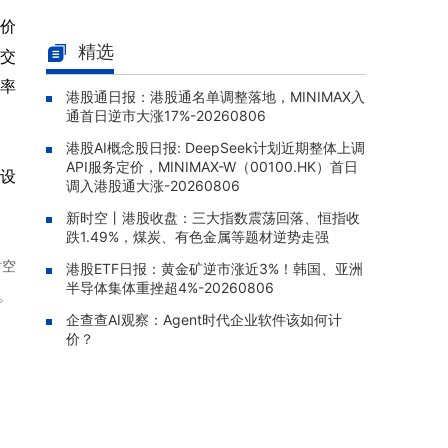
南方恒生生科(03174.HK)早盘涨1.
新价
08-07 10:26 |
80%，成交额达358.55万港元
精选
交
南方KOSPI(03121.HK)早盘跌1.9
08-07 10:20 |
价率
港股通日报：港股通名单调整落地，MINIMAX入
6%，成交额达1140.25万港元
通首日逆市大涨17%-20260806
XL二博时中创业(07234.HK)早盘
08-07 10:12 |
港股AI概念股日报: DeepSeek计划近期整体上调
涨2.16%，成交额达165.71万港元
API服务定价，MINIMAX-W（00100.HK）首日
设
易方达亚洲半导体ETF(03486.H
调入港股通大涨-20260806
08-07 10:10 |
K)早盘跌0.83%，成交额达435.82万港元
新时空丨港股收盘：三大指数震荡回落、恒指收
跌1.49%，煤炭、有色金属等题材逆势走强
时空
港股ETF日报：黄金矿逆市涨近3%！韩国、亚洲
半导体集体重挫超4%-20260806
。
企查查AI观察：Agent时代企业软件该如何计
价？