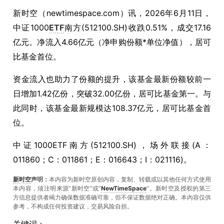
新时空（
newtimespace.com
）讯，
2026年6月11日，
中证1000
ETF
南方(512100.SH)收跌0.51%，成交17.16
亿元。净流入4.66亿元（净申购份额*单位净值），居可
比基金首位。
资金流入也助力了份额的提升，该基金最新份额较前一
日增加1.42亿份，突破32.00亿份，居可比基金第一。与
此同时，该基金最新规模达108.37亿元，居可比基金首
位。
中证1000ETF南方(512100.SH)，场外联接(A：
011860；C：011861；E：016643；I：021116)。
新时空
声明：
本内容为新时空原创内容，复制、转载或以其他任何方式使用
本内容，须注明来源“新时空”或“
NewTimeSpace
”。新时空及授权的第三
方信息提供者竭力确保数据准确可靠，但不保证数据绝对正确。本內容仅供
参考，不构成任何投资建议，交易风险自担。