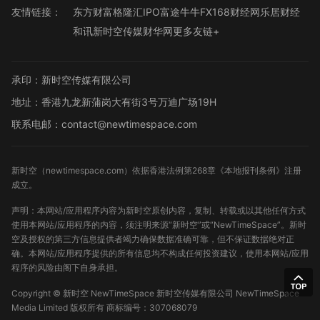
友情链接：
东方财富
格隆汇
IPO
富途牛牛
FX168财经网
乐居财经
和讯
新时空传媒
财华网
更多友链+
承印：新时空传媒有限公司
地址：香港九龙新蒲岗大有街3号万迪广场19H
联系电邮：contact@newtimespace.com
新时空（
newtimespace.com
）依据香港法例第268章《本地报刊条例》注册
成立。
声明：本网站/应用程序内容为新时空原创内容，复制、转载或以其他任何方式
使用本网站/应用程序的内容，须注明来源“新时空”或“NewTimeSpace”。新时
空及授权的第三方信息提供者竭力确保数据准确可靠，但不保证数据绝对正
确。本网站/应用程序提供的所有信息均不构成任何投资建议，使用本网站/应用
程序的风险由阁下自身承担。
Copyright ©
新时空
NewTimeSpace 新时空传媒有限公司 NewTimeSpace
Media Limited 版权所有
商标编号：307068079