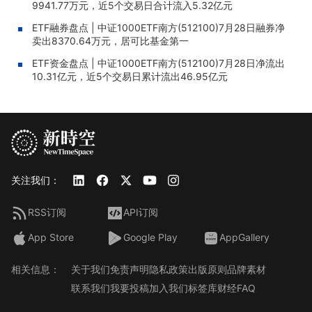
9941.77万元，近5个交易日合计流入5.32亿元
ETF融券盘点 | 中证1000ETF南方(512100)7月28日融券净
卖出8370.64万元，居可比基金第一
ETF资金盘点 | 中证1000ETF南方(512100)7月28日净流出
10.31亿元，近5个交易日累计流出46.95亿元
关注我们：
RSS订阅
API订阅
App Store
Google Play
AppGallery
相关信息：
关于我们
免责声明
隐私政策
出版原则
品牌素材
联系我们
我要投稿
加入我们
标签库
财经FAQ