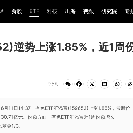
经
新股
ETF
科技
出海
视频
研究院
专
52)逆势上涨1.85%，近1周
分享到：
年6月11日14:37，有色ETF汇添富(159652)上涨1.85%，最新价
30.71亿元。份额方面，有色ETF汇添富近1周份额增长
基金1/3。