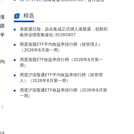
老挝勐康稀土项目，2025年该项目归母净亏损
人民币5,406万元
精选
上涨
灵宝黄金(03330.HK)：新疆哈巴
08-07 20:07 |
股跟
河勘查取得重大进展，保有金金属量由13.20吨
港股通日报：晶合集成正式调入港股通，创新药
近半
板块业绩密集催化-20260807
跃升至53.94吨
周度港股ETF平均收益率排行榜（按管理人）
迅策(03317.HK)：与天合算力订
08-07 20:04 |
（2026年8月第一周）
立战略合作备忘，共探能源垂类大模型与Toke
n工厂商业化
周度港股ETF收益率排行榜（2026年8月第一
日均
周）
哥瑞利软件通过港交所聆讯，在
08-07 20:02 |
中国泛半导体IMSS市场排名第三
周度沪深股通ETF平均收益率排行榜（按管理
人）（2026年8月第一周）
浙能迈领绿航二次递表港交所，为
08-07 19:47 |
全球领先的绿色航运设备和系统提供商
周度沪深股通ETF收益率排行榜（2026年8月第
一周）
骏杰集团控股(08188.HK)：附属
08-07 19:09 |
公司获授7份基建工程建造合约，合约总额约1.
源：
95亿港元
合计