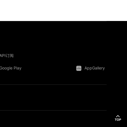
API订阅
Google Play
AppGallery