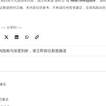
他任何方式使用本内容，须注明来源“新时空”或“
NewTimeSpace
”。新
证数据绝对正确。本內容仅供参考，不构成任何投资建议，交易风险自担
分享到
购指南与深度剖析，请立即前往新股频道
元
6港元
1万港元