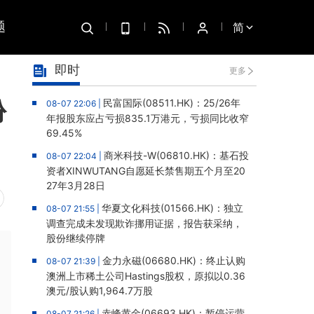
题
简
即时
更多
份
民富国际(08511.HK)：25/26年
08-07 22:06 |
年报股东应占亏损835.1万港元，亏损同比收窄
69.45%
商米科技-W(06810.HK)：基石投
08-07 22:04 |
资者XINWUTANG自愿延长禁售期五个月至20
27年3月28日
华夏文化科技(01566.HK)：独立
08-07 21:55 |
调查完成未发现欺诈挪用证据，报告获采纳，
股份继续停牌
金力永磁(06680.HK)：终止认购
08-07 21:39 |
澳洲上市稀土公司Hastings股权，原拟以0.36
澳元/股认购1,964.7万股
赤峰黄金(06693.HK)：暂停运营
08-07 21:26 |