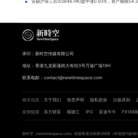
安硕沪深三百(02846.HK)盘中涨0.93%，资产规模54.
承印：新时空传媒有限公司
地址：香港九龙新蒲岗大有街3号万迪广场19H
联系电邮：contact@newtimespace.com
相关信息：
关于我们
免责声明
隐私政策
出版原则
友情链接：
东方财富
格隆汇
IPO
富途牛牛
FX16
新时空（
newtimespace.com
）依据香港法例第268章《本地报刊条例