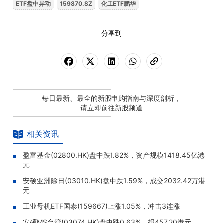
ETF盘中异动
159870.SZ
化工ETF鹏华
分享到
每日最新、最全的新股申购指南与深度剖析，
请立即前往新股频道
相关资讯
盈富基金(02800.HK)盘中跌1.82%，资产规模1418.45亿港
元
安硕亚洲除日(03010.HK)盘中跌1.59%，成交2032.42万港
元
工业母机ETF国泰(159667)上涨1.05%，冲击3连涨
安硕MS台湾(03074.HK)盘中跌0.63%，报457.20港元