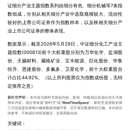
证细分产业主题指数系列由细分有色、细分机械等7条指
数组成，分别从相关细分产业中选取规模较大、流动性
较好的
上市
公司证券作为指数样本，以反映相关细分产
业上市公司证券的整体表现。
数据显示，截至2026年5月29日，中证细分化工产业主
题指数(000813)前十大权重股分别为万华化学、盐湖股
份、天赐材料、藏格矿业、宝丰能源、巨化股份、华鲁
恒升、恩捷股份、多氟多、卫星化学，前十大权重股合
计占比44.92%。（以上所列股票仅为指数成份股，无特
定推荐之意）
新时空声明：
本内容为新时空原创内容，复制、转载或以其他任何方式使
用本内容，须注明来源“新时空”或“
NewTimeSpace
”。新时空及授权的第
三方信息提供者竭力确保数据准确可靠，但不保证数据绝对正确。本內容仅
供参考，不构成任何投资建议，交易风险自担。
关键词：