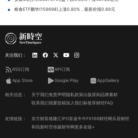
粮食ETF鹏华(159698)上涨0.80%，最新价报0.89元
关注我们：
RSS订阅
API订阅
App Store
Google Play
AppGallery
相关信息：
关于我们
免责声明
隐私政策
出版原则
品牌素材
联系我们
我要投稿
加入我们
标签库
财经FAQ
友情链接：
东方财富
格隆汇
IPO
富途牛牛
FX168财经网
乐居财经
和讯
新时空传媒
财华网
更多友链+