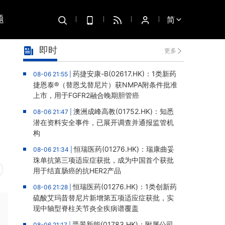
题
简
即时
更多
药捷安康-B(02617.HK)：1类新药
08-06 21:55 |
捷恩泰®（替恩戈替尼片）获NMPA附条件批准
上市，用于FGFR2融合晚期胆管癌
澳洲成峰高教(01752.HK)：知悉
08-06 21:47 |
潜在资料安全事件，已展开调查并通报监管机
构
恒瑞医药(01276.HK)：瑞康曲妥
08-06 21:34 |
珠单抗第三项适应症获批，成为中国首个获批
用于结直肠癌的抗HER2产品
恒瑞医药(01276.HK)：1类创新药
08-06 21:28 |
硫酸艾玛昔替尼片新增第五项适应症获批，实
现中轴型脊柱关节炎全疾病谱覆盖
晋景新能(01783.HK)：附属公司
08-06 21:17 |