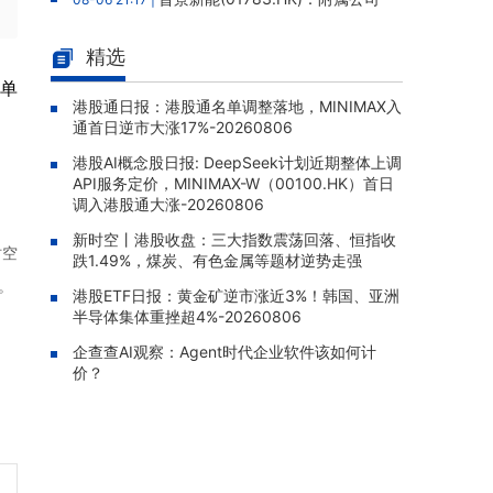
拟12.88亿元人民币购买高性能服务器，构成主
要交易
精选
云想科技(02131.HK)：独立内部
08-06 20:03 |
（单
监控跟进审查完成，补救措施已全部实施，股
港股通日报：港股通名单调整落地，MINIMAX入
通首日逆市大涨17%-20260806
份继续停牌
港股AI概念股日报: DeepSeek计划近期整体上调
四川百利天恒药业递表港交所，宜
08-06 19:50 |
API服务定价，MINIMAX-W（00100.HK）首日
泽康为全球首款获批双特异性ADC，15款临床
调入港股通大涨-20260806
阶段候选药物在研
新时空丨港股收盘：三大指数震荡回落、恒指收
太平洋航运(02343.HK)：2026年
08-06 19:35 |
时空
跌1.49%，煤炭、有色金属等题材逆势走强
中报股东应占溢利1.05亿美元，同比增加310.3
。
5%
港股ETF日报：黄金矿逆市涨近3%！韩国、亚洲
半导体集体重挫超4%-20260806
TOM集团(02383.HK)：2026年
08-06 19:33 |
企查查AI观察：Agent时代企业软件该如何计
中报股东应占亏损1.57亿港元，亏损同比扩大5
价？
9.51%
中信证券(06030.HK)：向中信金
08-06 19:31 |
控发行约8.04亿股H股已完成，募资净额约18
4.13亿港元