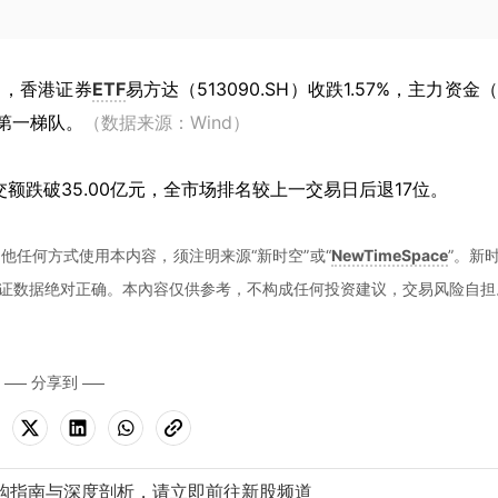
4日，香港证券
ETF
易方达（513090.SH）收跌1.57%，主力资金
场第一梯队。
（数据来源：Wind）
交额跌破35.00亿元，全市场排名较上一交易日后退17位。
他任何方式使用本内容，须注明来源“新时空”或“
NewTimeSpace
”。新
证数据绝对正确。本內容仅供参考，不构成任何投资建议，交易风险自担
分享到
购指南与深度剖析，请立即前往新股频道