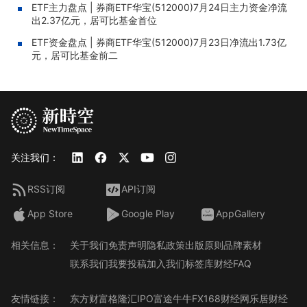
ETF主力盘点 | 券商ETF华宝(512000)7月24日主力资金净流
出2.37亿元，居可比基金首位
ETF资金盘点 | 券商ETF华宝(512000)7月23日净流出1.73亿
元，居可比基金前二
关注我们：
RSS订阅
API订阅
App Store
Google Play
AppGallery
相关信息：
关于我们
免责声明
隐私政策
出版原则
品牌素材
联系我们
我要投稿
加入我们
标签库
财经FAQ
友情链接：
东方财富
格隆汇
IPO
富途牛牛
FX168财经网
乐居财经