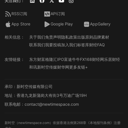
关注我们：
RSS订阅
API订阅
App Store
Google Play
AppGallery
相关信息：
关于我们
免责声明
隐私政策
出版原则
品牌素材
联系我们
我要投稿
加入我们
标签库
财经FAQ
友情链接：
东方财富
格隆汇
IPO
富途牛牛
FX168财经网
乐居财经
和讯
新时空传媒
财华网
更多友链+
承印：新时空传媒有限公司
地址：香港九龙新蒲岗大有街3号万迪广场19H
联系电邮：contact@newtimespace.com
新时空（
newtimespace.com
）依据香港法例第268章《本地报刊条例》注册