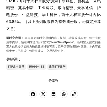
(931079)前十大权重股分别为中际旭创、新易盛、立讯
精密、兆易创新、工业富联、东山精密、天孚通信、沪
电股份、生益
科技
、华工科技，前十大权重股合计占比
63.85%。（以上所列股票仅为指数成份股，无特定推荐
之意）
新时空
声明：
本内容为新时空原创内容，复制、转载或以其他任何方式使
用本内容，须注明来源“新时空”或“
NewTimeSpace
”。新时空及授权的第
三方信息提供者竭力确保数据准确可靠，但不保证数据绝对正确。本內容仅
供参考，不构成任何投资建议，交易风险自担。
关键词：
ETF盘中异动
159994.SZ
通信ETF银华
分享到