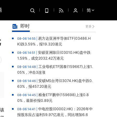
题
简
即时
更多
元
易方达亚洲半导体ETF(03486.H
08-06 14:55 |
K)跌3.59%，报19.320港元
安硕亚洲除日(03010.HK)盘中跌
08-06 14:51 |
1.59%，成交2032.42万港元
工业母机ETF国泰(159667)上涨1.
08-06 14:48 |
05%，冲击3连涨
安硕MS台湾(03074.HK)盘中跌0.
08-06 14:46 |
63%，报457.20港元
粮食ETF鹏华(159698)上涨0.8
08-06 14:45 |
0%，最新价报0.89元
中电控股(00002.HK)：2026年中
。该
08-06 14:41 |
报股东应占溢利59.97亿港元，同比增加6.6