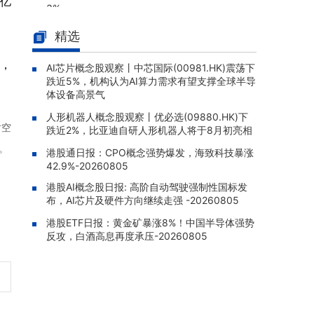
4亿
3%
太古地产(00962.HK)：2026年中
08-06 14:39 |
精选
报股东应占溢利36.31亿港元，同比扭亏为盈
，
AI芯片概念股观察丨中芯国际(00981.HK)震荡下
机器人ETF南方(159258)下跌1.3
08-06 14:38 |
跌近5%，机构认为AI算力需求有望支撑全球半导
9%，近1周规模增长2.02亿元
体设备高景气
九龙仓置业(01997.HK)：2026年
08-06 14:38 |
人形机器人概念股观察丨优必选(09880.HK)下
中报股东应占亏损1.76亿港元，亏损同比收窄9
时空
跌近2%，比亚迪自研人形机器人将于8月初亮相
2.69%
。
港股通日报：CPO概念强势爆发，海致科技暴涨
太古股份公司A(00019.HK)：202
08-06 14:37 |
42.9%-20260805
6年中报股东应占溢利67.69亿港元，同比增加
港股AI概念股日报: 高阶自动驾驶强制性国标发
730.55%
布，AI芯片及硬件方向继续走强 -20260805
港股ETF日报：黄金矿暴涨8%！中国半导体强势
反攻，白酒高息再度承压-20260805