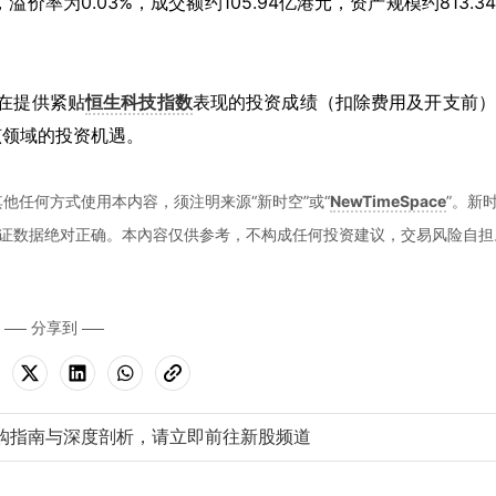
，溢价率为0.03%，成交额约105.94亿港元，资产规模约813.3
旨在提供紧贴
恒生科技指数
表现的投资成绩（扣除费用及开支前）
该领域的投资机遇。
他任何方式使用本内容，须注明来源“新时空”或“
NewTimeSpace
”。新
证数据绝对正确。本內容仅供参考，不构成任何投资建议，交易风险自担
分享到
购指南与深度剖析，请立即前往新股频道