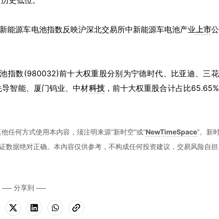
于历史低位。
证新能源车电池指数反映沪深北交易所中新能源车电池产业
上市
池指数(980032)前十大权重股分别为宁德时代、比亚迪、三
先导智能、厦门钨业、中材
科技
，前十大权重股合计占比65.65
）
他任何方式使用本内容，须注明来源“新时空”或“
NewTimeSpace
”。新
证数据绝对正确。本內容仅供参考，不构成任何投资建议，交易风险自担
分享到