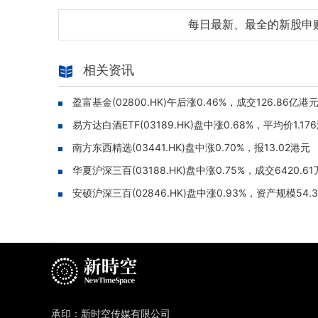
每日最新、最全的新股申
相关资讯
盈富基金(02800.HK)午后涨0.46%，成交126.86亿港
易方达白酒ETF(03189.HK)盘中涨0.68%，平均价1.17
南方东西精选(03441.HK)盘中涨0.70%，报13.02港元
华夏沪深三百(03188.HK)盘中涨0.75%，成交6420.6
安硕沪深三百(02846.HK)盘中涨0.93%，资产规模54.
承印：新时空传媒有限公司