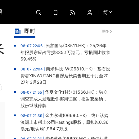
题
简
即时
更多
长
民富国际(08511.HK)：25/26年
08-07 22:06 |
年报股东应占亏损835.1万港元，亏损同比收窄
69.45%
商米科技-W(06810.HK)：基石投
08-07 22:04 |
资者XINWUTANG自愿延长禁售期五个月至20
27年3月28日
华夏文化科技(01566.HK)：独立
08-07 21:55 |
调查完成未发现欺诈挪用证据，报告获采纳，
股份继续停牌
金力永磁(06680.HK)：终止认购
08-07 21:39 |
澳洲上市稀土公司Hastings股权，原拟以0.36
澳元/股认购1,964.7万股
赤峰黄金(06693.HK)：暂停运营
08-07 21:26 |