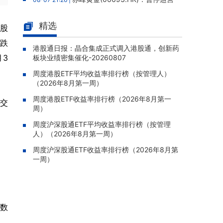
老挝勐康稀土项目，2025年该项目归母净亏损
人民币5,406万元
精选
分股
灵宝黄金(03330.HK)：新疆哈巴
08-07 20:07 |
下跌
河勘查取得重大进展，保有金金属量由13.20吨
港股通日报：晶合集成正式调入港股通，创新药
月3
板块业绩密集催化-20260807
跃升至53.94吨
周度港股ETF平均收益率排行榜（按管理人）
迅策(03317.HK)：与天合算力订
08-07 20:04 |
（2026年8月第一周）
立战略合作备忘，共探能源垂类大模型与Toke
n工厂商业化
周度港股ETF收益率排行榜（2026年8月第一
成交
周）
哥瑞利软件通过港交所聆讯，在
08-07 20:02 |
中国泛半导体IMSS市场排名第三
周度沪深股通ETF平均收益率排行榜（按管理
人）（2026年8月第一周）
浙能迈领绿航二次递表港交所，为
08-07 19:47 |
）
全球领先的绿色航运设备和系统提供商
周度沪深股通ETF收益率排行榜（2026年8月第
一周）
骏杰集团控股(08188.HK)：附属
08-07 19:09 |
公司获授7份基建工程建造合约，合约总额约1.
）
95亿港元
（数