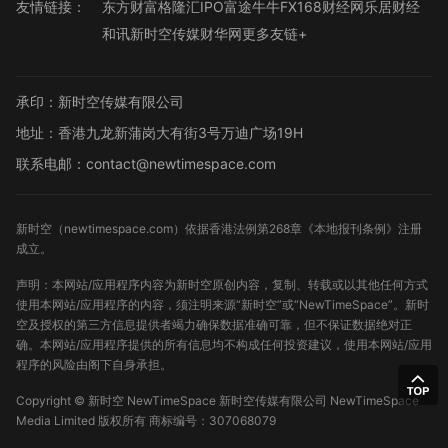
友情链接：
东方财富
格隆汇
IPO
富途牛牛
FX168财经网
乐居财经
和讯
新时空传媒
财华网
更多友链+
承印：新时空传媒有限公司
地址：香港九龙新蒲岗大有街3号万迪广场19H
联系电邮：contact@newtimespace.com
新时空（
newtimespace.com
）依据香港法例第268章《本地报刊条例》注册
成立。
声明：本网站/应用程序内容为新时空原创内容，复制、转载或以其他任何方式
使用本网站/应用程序的内容，须注明来源“新时空”或“NewTimeSpace”。新时
空及授权的第三方信息提供者竭力确保数据准确可靠，但不保证数据绝对正
确。本网站/应用程序提供的所有信息均不构成任何投资建议，使用本网站/应用
程序的风险由阁下自身承担。
Copyright ©
新时空
NewTimeSpace 新时空传媒有限公司 NewTimeSpace
Media Limited 版权所有
商标编号：307068079