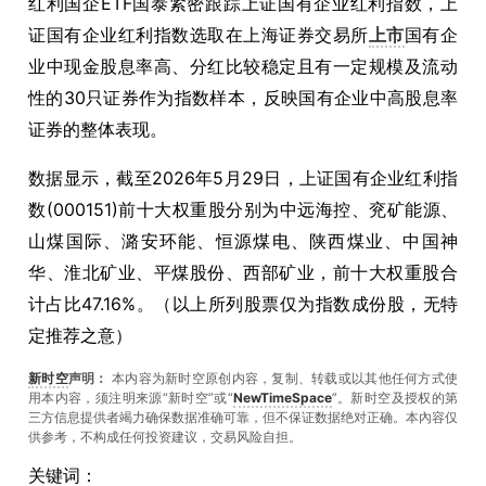
红利国企ETF国泰紧密跟踪上证国有企业红利指数，上
证国有企业红利指数选取在上海证券交易所
上市
国有企
业中现金股息率高、分红比较稳定且有一定规模及流动
性的30只证券作为指数样本，反映国有企业中高股息率
证券的整体表现。
数据显示，截至2026年5月29日，上证国有企业红利指
数(000151)前十大权重股分别为中远海控、兖矿能源、
山煤国际、潞安环能、恒源煤电、陕西煤业、中国神
华、淮北矿业、平煤股份、西部矿业，前十大权重股合
计占比47.16%。（以上所列股票仅为指数成份股，无特
定推荐之意）
新时空
声明：
本内容为新时空原创内容，复制、转载或以其他任何方式使
用本内容，须注明来源“新时空”或“
NewTimeSpace
”。新时空及授权的第
三方信息提供者竭力确保数据准确可靠，但不保证数据绝对正确。本內容仅
供参考，不构成任何投资建议，交易风险自担。
关键词：