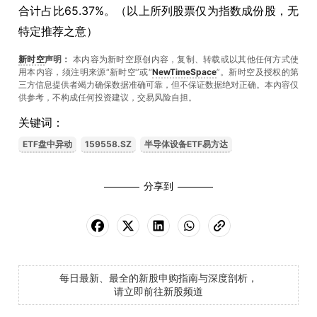
合计占比65.37%。（以上所列股票仅为指数成份股，无
特定推荐之意）
新时空
声明：
本内容为新时空原创内容，复制、转载或以其他任何方式使
用本内容，须注明来源“新时空”或“
NewTimeSpace
”。新时空及授权的第
三方信息提供者竭力确保数据准确可靠，但不保证数据绝对正确。本內容仅
供参考，不构成任何投资建议，交易风险自担。
关键词：
ETF盘中异动
159558.SZ
半导体设备ETF易方达
分享到
每日最新、最全的新股申购指南与深度剖析，
请立即前往新股频道