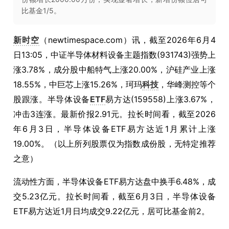
比基金1/5。
新时空
（newtimespace.com）讯，截至2026年6月4
日13:05，中证半导体材料设备主题指数(931743)强势上
涨3.78%，成分股中船特气上涨20.00%，沪硅产业上涨
18.55%，中巨芯上涨15.26%，珂玛
科技
，华峰测控等个
股跟涨。半导体设备
ETF
易方达(159558)上涨3.67%，
冲击3连涨。最新价报2.91元。拉长时间看，截至2026
年6月3日，半导体设备ETF易方达近1月累计上涨
19.00%。（以上所列股票仅为指数成份股，无特定推荐
之意）
流动性方面，半导体设备ETF易方达盘中换手6.48%，成
交5.23亿元。拉长时间看，截至6月3日，半导体设备
ETF易方达近1月日均成交9.22亿元，居可比基金前2。