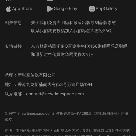
App Store
Google Play
AppGallery
相关信息：
关于我们
免责声明
隐私政策
出版原则
品牌素材
联系我们
我要投稿
加入我们
标签库
财经FAQ
友情链接：
东方财富
格隆汇
IPO
富途牛牛
FX168财经网
乐居财经
和讯
新时空传媒
财华网
更多友链+
承印：新时空传媒有限公司
地址：香港九龙新蒲岗大有街3号万迪广场19H
联系电邮：contact@newtimespace.com
新时空（
newtimespace.com
）依据香港法例第268章《本地报刊条例》注册
成立。
声明：本网站/应用程序内容为新时空原创内容，复制、转载或以其他任何方式