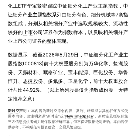
化工ETF华宝紧密跟踪中证细分化工产业主题指数，中
证细分产业主题指数系列由细分有色、细分机械等7条指
数组成，分别从相关细分产业中选取规模较大、流动性
较好的
上市
公司证券作为指数样本，以反映相关细分产
业上市公司证券的整体表现。
数据显示，截至2026年5月29日，中证细分化工产业主
题指数(000813)前十大权重股分别为万华化学、盐湖股
份、天赐材料、藏格矿业、宝丰能源、巨化股份、华鲁
恒升、恩捷股份、多氟多、卫星化学，前十大权重股合
计占比44.92%。（以上所列股票仅为指数成份股，无特
定推荐之意）
新时空
声明：
本内容为新时空原创内容，复制、转载或以其他任何方式使
用本内容，须注明来源“新时空”或“
NewTimeSpace
”。新时空及授权的第
三方信息提供者竭力确保数据准确可靠，但不保证数据绝对正确。本內容仅
供参考，不构成任何投资建议，交易风险自担。