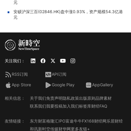
元
安硕沪深三百(02846.HK)盘中涨0.93%，资产规模54.3亿港
元
关注我们：
RSS订阅
API订阅
App Store
Google Play
AppGallery
相关信息：
关于我们
免责声明
隐私政策
出版原则
品牌素材
联系我们
我要投稿
加入我们
标签库
财经FAQ
友情链接：
东方财富
格隆汇
IPO
富途牛牛
FX168财经网
乐居财经
和讯
新时空传媒
财华网
更多友链+