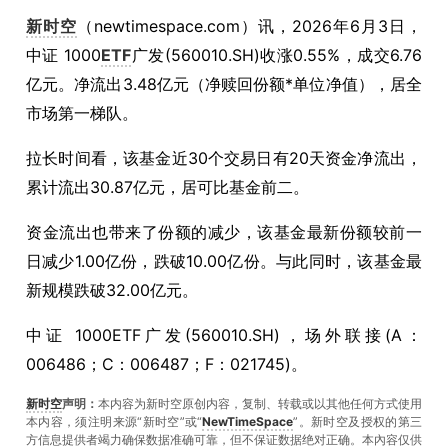
新时空
（
newtimespace.com
）讯，
2026年6月3日，
中证 1000
ETF
广发(560010.SH)收涨0.55%，成交6.76
亿元。净流出3.48亿元（净赎回份额*单位净值），居全
市场第一梯队。
拉长时间看，该基金近30个交易日有20天资金净流出，
累计流出30.87亿元，居可比基金前二。
资金流出也带来了份额的减少，该基金最新份额较前一
日减少1.00亿份，跌破10.00亿份。与此同时，该基金最
新规模跌破32.00亿元。
中证 1000ETF广发(560010.SH)，场外联接(A：
006486；C：006487；F：021745)。
新时空
声明：
本内容为新时空原创内容，复制、转载或以其他任何方式使用
本内容，须注明来源“新时空”或“
NewTimeSpace
”。新时空及授权的第三
方信息提供者竭力确保数据准确可靠，但不保证数据绝对正确。本內容仅供