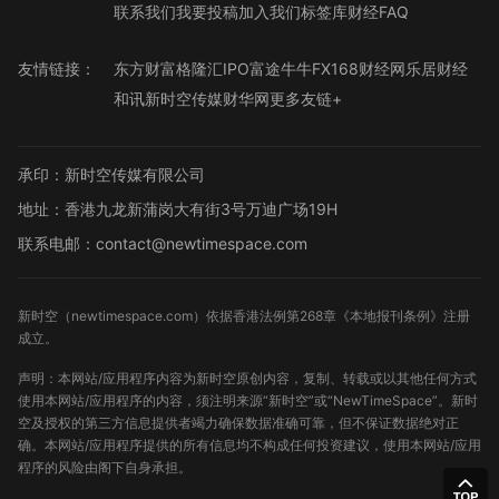
联系我们
我要投稿
加入我们
标签库
财经FAQ
友情链接：
东方财富
格隆汇
IPO
富途牛牛
FX168财经网
乐居财经
和讯
新时空传媒
财华网
更多友链+
承印：新时空传媒有限公司
地址：香港九龙新蒲岗大有街3号万迪广场19H
联系电邮：contact@newtimespace.com
新时空（
newtimespace.com
）依据香港法例第268章《本地报刊条例》注册
成立。
声明：本网站/应用程序内容为新时空原创内容，复制、转载或以其他任何方式
使用本网站/应用程序的内容，须注明来源“新时空”或“NewTimeSpace”。新时
空及授权的第三方信息提供者竭力确保数据准确可靠，但不保证数据绝对正
确。本网站/应用程序提供的所有信息均不构成任何投资建议，使用本网站/应用
程序的风险由阁下自身承担。