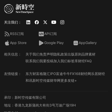
关注我们：
RSS订阅
API订阅
App Store
Google Play
AppGallery
相关信息：
关于我们
免责声明
隐私政策
出版原则
品牌素材
联系我们
我要投稿
加入我们
标签库
财经FAQ
友情链接：
东方财富
格隆汇
IPO
富途牛牛
FX168财经网
乐居财经
和讯
新时空传媒
财华网
更多友链+
承印：新时空传媒有限公司
地址：香港九龙新蒲岗大有街3号万迪广场19H