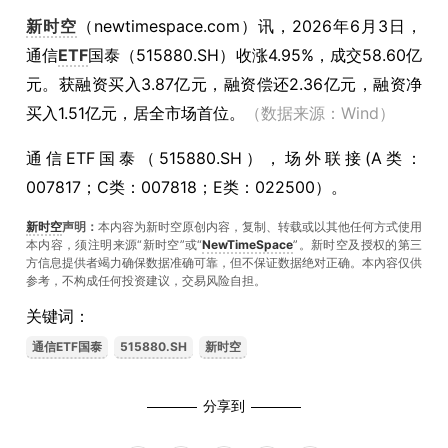
新时空
（
newtimespace.com
）讯，
2026年6月3日，
通信
ETF
国泰（515880.SH）收涨4.95%，成交58.60亿
元。获融资买入3.87亿元，融资偿还2.36亿元，融资净
买入1.51亿元，居全市场首位。
（数据来源：Wind）
通信ETF国泰（515880.SH），场外联接(A类：
007817；C类：007818；E类：022500）。
新时空
声明：
本内容为新时空原创内容，复制、转载或以其他任何方式使用
本内容，须注明来源“新时空”或“
NewTimeSpace
”。新时空及授权的第三
方信息提供者竭力确保数据准确可靠，但不保证数据绝对正确。本內容仅供
参考，不构成任何投资建议，交易风险自担。
关键词：
通信ETF国泰
515880.SH
新时空
分享到