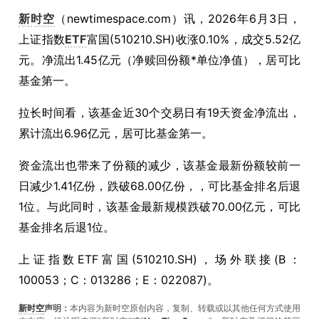
新时空
（
newtimespace.com
）讯，
2026年6月3日，
上证指数
ETF
富国(510210.SH)收涨0.10%，成交5.52亿
元。净流出1.45亿元（净赎回份额*单位净值），居可比
基金第一。
拉长时间看，该基金近30个交易日有19天资金净流出，
累计流出6.96亿元，居可比基金第一。
资金流出也带来了份额的减少，该基金最新份额较前一
日减少1.41亿份，跌破68.00亿份，，可比基金排名后退
1位。与此同时，该基金最新规模跌破70.00亿元，可比
基金排名后退1位。
上证指数ETF富国(510210.SH)，场外联接(B：
100053；C：013286；E：022087)。
新时空
声明：
本内容为新时空原创内容，复制、转载或以其他任何方式使用