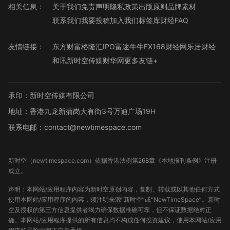
相关信息：
关于我们
免责声明
隐私政策
出版原则
品牌素材
联系我们
我要投稿
加入我们
标签库
财经FAQ
友情链接：
东方财富
格隆汇
IPO
富途牛牛
FX168财经网
乐居财经
和讯
新时空传媒
财华网
更多友链+
承印：新时空传媒有限公司
地址：香港九龙新蒲岗大有街3号万迪广场19H
联系电邮：contact@newtimespace.com
新时空（
newtimespace.com
）依据香港法例第268章《本地报刊条例》注册
成立。
声明：本网站/应用程序内容为新时空原创内容，复制、转载或以其他任何方式
使用本网站/应用程序的内容，须注明来源“新时空”或“NewTimeSpace”。新时
空及授权的第三方信息提供者竭力确保数据准确可靠，但不保证数据绝对正
确。本网站/应用程序提供的所有信息均不构成任何投资建议，使用本网站/应用