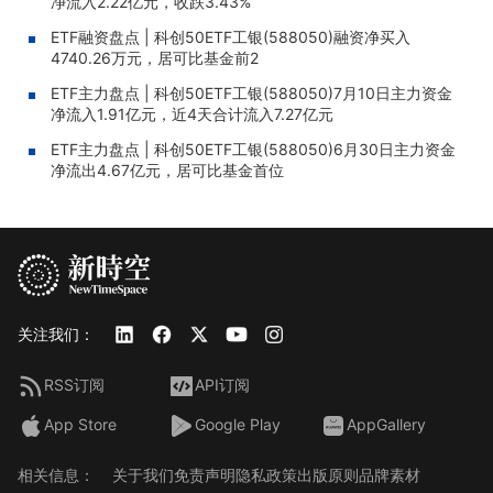
净流入2.22亿元，收跌3.43%
ETF融资盘点 | 科创50ETF工银(588050)融资净买入
4740.26万元，居可比基金前2
ETF主力盘点 | 科创50ETF工银(588050)7月10日主力资金
净流入1.91亿元，近4天合计流入7.27亿元
ETF主力盘点 | 科创50ETF工银(588050)6月30日主力资金
净流出4.67亿元，居可比基金首位
关注我们：
RSS订阅
API订阅
App Store
Google Play
AppGallery
相关信息：
关于我们
免责声明
隐私政策
出版原则
品牌素材