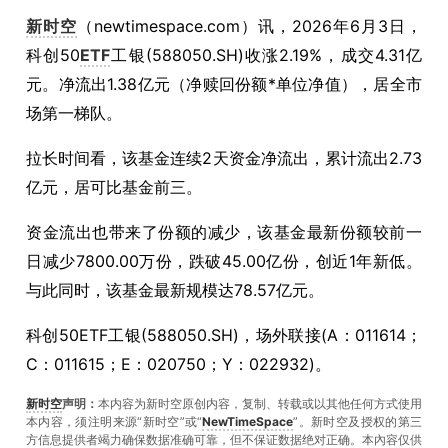
新时空
（
newtimespace.com
）讯，
2026年6月3日，
科创50
ETF
工银(588050.SH)收涨2.19%，成交4.31亿
元。净流出1.38亿元（净赎回份额*单位净值），居全市
场第一梯队。
拉长时间看，该基金连续2天资金净流出，累计流出2.73
亿元，居可比基金前三。
资金流出也带来了份额的减少，该基金最新份额较前一
日减少7800.00万份，跌破45.00亿份，创近1年新低。
与此同时，该基金最新规模达78.57亿元。
科创50ETF工银(588050.SH)，场外联接(A：011614；
C：011615；E：020750；Y：022932)。
新时空
声明：
本内容为新时空原创内容，复制、转载或以其他任何方式使用
本内容，须注明来源“新时空”或“
NewTimeSpace
”。新时空及授权的第三
方信息提供者竭力确保数据准确可靠，但不保证数据绝对正确。本內容仅供