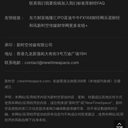
联系我们
我要投稿
加入我们
标签库
财经FAQ
友情链接：
东方财富
格隆汇
IPO
富途牛牛
FX168财经网
乐居财经
和讯
新时空传媒
财华网
更多友链+
承印：新时空传媒有限公司
地址：香港九龙新蒲岗大有街3号万迪广场19H
联系电邮：contact@newtimespace.com
新时空（
newtimespace.com
）依据香港法例第268章《本地报刊条例》注册
成立。
声明：本网站/应用程序内容为新时空原创内容，复制、转载或以其他任何方式
使用本网站/应用程序的内容，须注明来源“新时空”或“NewTimeSpace”。新时
空及授权的第三方信息提供者竭力确保数据准确可靠，但不保证数据绝对正
确。本网站/应用程序提供的所有信息均不构成任何投资建议，使用本网站/应用
程序的风险由阁下自身承担。