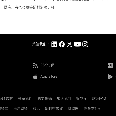
%，煤炭、有色金属等题材逆势走强
关注我们：
RSS订阅
App Store
品牌素材
联系我们
我要投稿
加入我们
标签库
财经FAQ
8财经网
乐居财经
和讯
新时空传媒
财华网
更多友链+