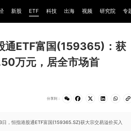
经
新股
ETF
科技
出海
视频
研究院
专
股通ETF富国(159365)：获
.50万元，居全市场首
分享到：
6月3日，恒指港股通ETF富国(159365.SZ)获大宗交易溢价买入