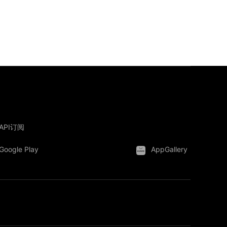
API订阅
Google Play
AppGallery