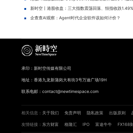
新时空丨港股收盘：三大指数震荡回落、恒指收跌1.49
企查查AI观察：Agent时代企业软件该如何计价？
承印：新时空传媒有限公司
地址：香港九龙新蒲岗大有街3号万迪广场19H
联系电邮：contact@newtimespace.com
相关信息：
关于我们
免责声明
隐私政策
出版原则
友情链接：
东方财富
格隆汇
IPO
富途牛牛
FX16