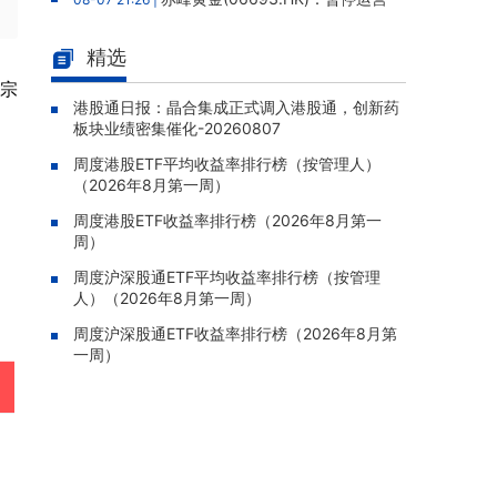
老挝勐康稀土项目，2025年该项目归母净亏损
人民币5,406万元
精选
灵宝黄金(03330.HK)：新疆哈巴
08-07 20:07 |
大宗
河勘查取得重大进展，保有金金属量由13.20吨
港股通日报：晶合集成正式调入港股通，创新药
板块业绩密集催化-20260807
跃升至53.94吨
周度港股ETF平均收益率排行榜（按管理人）
迅策(03317.HK)：与天合算力订
08-07 20:04 |
（2026年8月第一周）
立战略合作备忘，共探能源垂类大模型与Toke
n工厂商业化
周度港股ETF收益率排行榜（2026年8月第一
周）
哥瑞利软件通过港交所聆讯，在
08-07 20:02 |
中国泛半导体IMSS市场排名第三
周度沪深股通ETF平均收益率排行榜（按管理
人）（2026年8月第一周）
浙能迈领绿航二次递表港交所，为
08-07 19:47 |
全球领先的绿色航运设备和系统提供商
周度沪深股通ETF收益率排行榜（2026年8月第
一周）
骏杰集团控股(08188.HK)：附属
08-07 19:09 |
公司获授7份基建工程建造合约，合约总额约1.
95亿港元