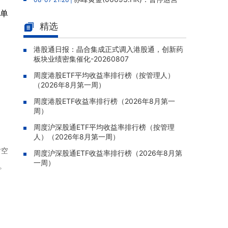
老挝勐康稀土项目，2025年该项目归母净亏损
（单
人民币5,406万元
精选
灵宝黄金(03330.HK)：新疆哈巴
08-07 20:07 |
河勘查取得重大进展，保有金金属量由13.20吨
港股通日报：晶合集成正式调入港股通，创新药
板块业绩密集催化-20260807
跃升至53.94吨
周度港股ETF平均收益率排行榜（按管理人）
迅策(03317.HK)：与天合算力订
08-07 20:04 |
（2026年8月第一周）
立战略合作备忘，共探能源垂类大模型与Toke
n工厂商业化
周度港股ETF收益率排行榜（2026年8月第一
周）
哥瑞利软件通过港交所聆讯，在
08-07 20:02 |
中国泛半导体IMSS市场排名第三
周度沪深股通ETF平均收益率排行榜（按管理
人）（2026年8月第一周）
浙能迈领绿航二次递表港交所，为
08-07 19:47 |
时空
全球领先的绿色航运设备和系统提供商
周度沪深股通ETF收益率排行榜（2026年8月第
一周）
。
骏杰集团控股(08188.HK)：附属
08-07 19:09 |
公司获授7份基建工程建造合约，合约总额约1.
95亿港元