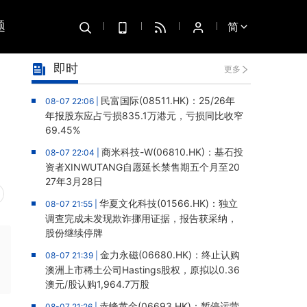
题
简
即时
更多
民富国际(08511.HK)：25/26年
08-07 22:06 |
年报股东应占亏损835.1万港元，亏损同比收窄
69.45%
商米科技-W(06810.HK)：基石投
08-07 22:04 |
资者XINWUTANG自愿延长禁售期五个月至20
27年3月28日
华夏文化科技(01566.HK)：独立
08-07 21:55 |
调查完成未发现欺诈挪用证据，报告获采纳，
股份继续停牌
金力永磁(06680.HK)：终止认购
08-07 21:39 |
澳洲上市稀土公司Hastings股权，原拟以0.36
澳元/股认购1,964.7万股
赤峰黄金(06693.HK)：暂停运营
08-07 21:26 |