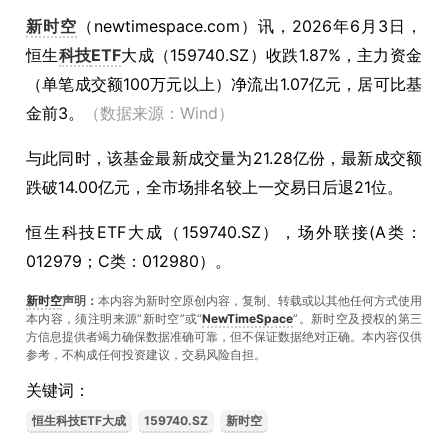
新时空
（
newtimespace.com
）讯，
2026年6月3日，
恒生
科技
ETF
大成（159740.SZ）收跌1.87%，主力资金
（单笔成交额100万元以上）净流出1.07亿元，居可比基
金前3。
（数据来源：Wind）
与此同时，该基金最新成交量为21.28亿份，最新成交额
跌破14.00亿元，全市场排名较上一交易日后退21位。
恒生科技ETF大成（159740.SZ），场外联接(A类：
012979；C类：012980）。
新时空
声明：
本内容为新时空原创内容，复制、转载或以其他任何方式使用
本内容，须注明来源“新时空”或“
NewTimeSpace
”。新时空及授权的第三
方信息提供者竭力确保数据准确可靠，但不保证数据绝对正确。本內容仅供
参考，不构成任何投资建议，交易风险自担。
关键词：
恒生科技ETF大成
159740.SZ
新时空