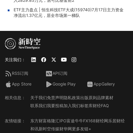
入2829.85万元，居可比基金前2
ETF主力盘点 | 恒生科技ETF大成(159740)7月17日主力资金
净流出1.37亿元，居全市场第一梯队
关注我们：
RSS订阅
API订阅
App Store
Google Play
AppGallery
相关信息：
关于我们
免责声明
隐私政策
出版原则
品牌素材
联系我们
我要投稿
加入我们
标签库
财经FAQ
友情链接：
东方财富
格隆汇
IPO
富途牛牛
FX168财经网
乐居财经
和讯
新时空传媒
财华网
更多友链+