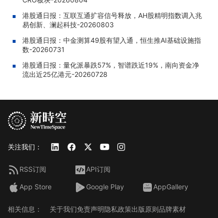
港股通日报：互联互通扩容信号释放，AH股精明指数调入兆
易创新、澜起科技-20260803
港股通日报：中金测算49股有望入通，恒生推AI基础设施指
数-20260731
港股通日报：量化派暴跌57%，智谱跌近19%，南向资金净
流出近25亿港元-20260728
关注我们：
RSS订阅
API订阅
App Store
Google Play
AppGallery
相关信息：
关于我们
免责声明
隐私政策
出版原则
品牌素材