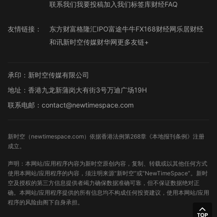
联系我们
我要投稿
加入我们
标签库
财经FAQ
友情链接：
东方财富
格隆汇
IPO
富途牛牛
FX168财经网
乐居财经
和讯
新时空传媒
财华网
更多友链+
承印：新时空传媒有限公司
地址：香港九龙新蒲岗大有街3号万迪广场19H
联系电邮：contact@newtimespace.com
新时空（
newtimespace.com
）依据香港法例第268章《本地报刊条例》注册
成立。
声明：本网站/应用程序内容为新时空原创内容，复制、转载或以其他任何方式
使用本网站/应用程序的内容，须注明来源“新时空”或“NewTimeSpace”。新时
空及授权的第三方信息提供者竭力确保数据准确可靠，但不保证数据绝对正
确。本网站/应用程序提供的所有信息均不构成任何投资建议，使用本网站/应用
程序的风险由阁下自身承担。