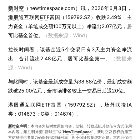
新时空
（
newtimespace.com
）讯，
2026年6月3日，
港股
通互联网
ETF
富国（159792.SZ）收跌3.49%，主
力资金（单笔成交额100万元以上）净流出2.07亿元，居
可比基金首位。
（数据来源：Wind）
拉长时间看，该基金近5个交易日有3天主力资金净流
出，合计流出2.48亿元，居可比基金第一。
（数据来
源：Wind）
与此同时，该基金最新成交量为38.88亿份，最新成交额
跌破25.00亿元，全市场排名较上一交易日后退20位。
港股通互联网ETF富国（159792.SZ），场外联接(A
类：014673；C类：014674）。
新时空
声明：
本内容为新时空原创内容，复制、转载或以其他任何方式使用
本内容，须注明来源“新时空”或“
NewTimeSpace
”。新时空及授权的第三
方信息提供者竭力确保数据准确可靠，但不保证数据绝对正确。本內容仅供