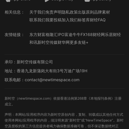
相关信息：
关于我们
免责声明
隐私政策
出版原则
品牌素材
联系我们
我要投稿
加入我们
标签库
财经FAQ
友情链接：
东方财富
格隆汇
IPO
富途牛牛
FX168财经网
乐居财经
和讯
新时空传媒
财华网
更多友链+
承印：新时空传媒有限公司
地址：香港九龙新蒲岗大有街3号万迪广场19H
联系电邮：contact@newtimespace.com
新时空（
newtimespace.com
）依据香港法例第268章《本地报刊条例》注册
成立。
声明：本网站/应用程序内容为新时空原创内容，复制、转载或以其他任何方式
使用本网站/应用程序的内容，须注明来源“新时空”或“NewTimeSpace”。新时
空及授权的第三方信息提供者竭力确保数据准确可靠，但不保证数据绝对正