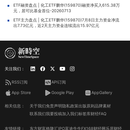
ETF融资盘点 | 化工ETF鹏华(159870)融资净买入615.38万
元，居可比基金首位-20260713
ETF主力盘点 | 化工ETF鹏华(159870)7月8日主力资金净流
出7.73亿元，近2天主力资金连续流出15.97亿元
关注我们：
RSS订阅
API订阅
App Store
Google Play
AppGallery
相关信息：
关于我们
免责声明
隐私政策
出版原则
品牌素材
联系我们
我要投稿
加入我们
标签库
财经FAQ
友情链接：
东方财富
格隆汇
IPO
富途牛牛
FX168财经网
乐居财经