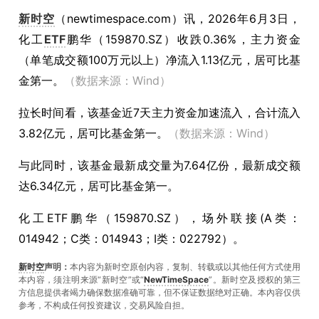
新时空
（
newtimespace.com
）讯，
2026年6月3日，
化工
ETF
鹏华（159870.SZ）收跌0.36%，主力资金
（单笔成交额100万元以上）净流入1.13亿元，居可比基
金第一。
（数据来源：Wind）
拉长时间看，该基金近7天主力资金加速流入，合计流入
3.82亿元，居可比基金第一。
（数据来源：Wind）
与此同时，该基金最新成交量为7.64亿份，最新成交额
达6.34亿元，居可比基金第一。
化工ETF鹏华（159870.SZ），场外联接(A类：
014942；C类：014943；I类：022792）。
新时空
声明：
本内容为新时空原创内容，复制、转载或以其他任何方式使用
本内容，须注明来源“新时空”或“
NewTimeSpace
”。新时空及授权的第三
方信息提供者竭力确保数据准确可靠，但不保证数据绝对正确。本內容仅供
参考，不构成任何投资建议，交易风险自担。