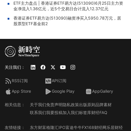
ETF主力盘点 | 香港证券ETF易方达(513090)6月25日主力资
金净流入1.36亿元，近5个交易日合计流入12.37亿元
香港证券ETF易方达(513090)融资净买入5950.78万元，居
股票型ETF基金前2
关注我们：
RSS订阅
API订阅
App Store
Google Play
AppGallery
相关信息：
关于我们
免责声明
隐私政策
出版原则
品牌素材
联系我们
我要投稿
加入我们
标签库
财经FAQ
友情链接：
东方财富
格隆汇
IPO
富途牛牛
FX168财经网
乐居财经