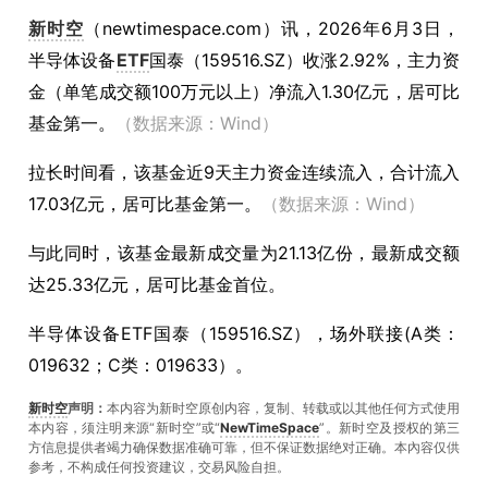
新时空
（
newtimespace.com
）讯，
2026年6月3日，
半导体设备
ETF
国泰（159516.SZ）收涨2.92%，主力资
金（单笔成交额100万元以上）净流入1.30亿元，居可比
基金第一。
（数据来源：Wind）
拉长时间看，该基金近9天主力资金连续流入，合计流入
17.03亿元，居可比基金第一。
（数据来源：Wind）
与此同时，该基金最新成交量为21.13亿份，最新成交额
达25.33亿元，居可比基金首位。
半导体设备ETF国泰（159516.SZ），场外联接(A类：
019632；C类：019633）。
新时空
声明：
本内容为新时空原创内容，复制、转载或以其他任何方式使用
本内容，须注明来源“新时空”或“
NewTimeSpace
”。新时空及授权的第三
方信息提供者竭力确保数据准确可靠，但不保证数据绝对正确。本內容仅供
参考，不构成任何投资建议，交易风险自担。