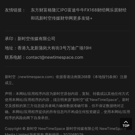
友情链接：
东方财富
格隆汇
IPO
富途牛牛
FX168财经网
乐居财经
和讯
新时空传媒
财华网
更多友链+
承印：新时空传媒有限公司
地址：香港九龙新蒲岗大有街3号万迪广场19H
联系电邮：contact@newtimespace.com
新时空（
newtimespace.com
）依据香港法例第268章《本地报刊条例》注册
成立。
声明：本网站/应用程序内容为新时空原创内容，复制、转载或以其他任何方式
使用本网站/应用程序的内容，须注明来源“新时空”或“NewTimeSpace”。新时
空及授权的第三方信息提供者竭力确保数据准确可靠，但不保证数据绝对正
确。本网站/应用程序提供的所有信息均不构成任何投资建议，使用本网站/应用
程序的风险由阁下自身承担。
Copyright ©
新时空
NewTimeSpace 新时空传媒有限公司 NewTimeSpace
Media Limited 版权所有
商标编号：307068079