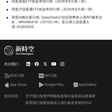
周度港股ETF收益率排行榜（2026年8月第一周）
周度沪深股通ETF收益率排行榜（2026年8月第一周）
港股AI概念股日报: DeepSeek计划近期整体上调API服务定
价，MINIMAX-W（00100.HK）首日调入港股通大
涨-20260806
关注我们：
RSS订阅
API订阅
App Store
Google Play
AppGallery
相关信息：
关于我们
免责声明
隐私政策
出版原则
品牌素材
联系我们
我要投稿
加入我们
标签库
财经FAQ