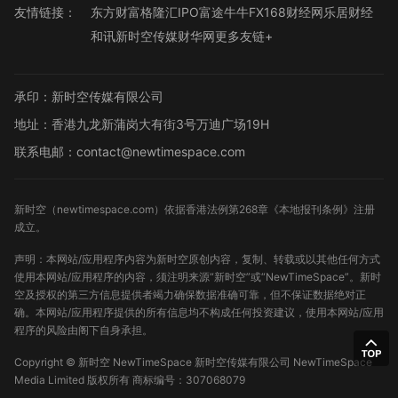
友情链接：
东方财富
格隆汇
IPO
富途牛牛
FX168财经网
乐居财经
和讯
新时空传媒
财华网
更多友链+
承印：新时空传媒有限公司
地址：香港九龙新蒲岗大有街3号万迪广场19H
联系电邮：contact@newtimespace.com
新时空（
newtimespace.com
）依据香港法例第268章《本地报刊条例》注册
成立。
声明：本网站/应用程序内容为新时空原创内容，复制、转载或以其他任何方式
使用本网站/应用程序的内容，须注明来源“新时空”或“NewTimeSpace”。新时
空及授权的第三方信息提供者竭力确保数据准确可靠，但不保证数据绝对正
确。本网站/应用程序提供的所有信息均不构成任何投资建议，使用本网站/应用
程序的风险由阁下自身承担。
Copyright ©
新时空
NewTimeSpace 新时空传媒有限公司 NewTimeSpace
Media Limited 版权所有
商标编号：307068079