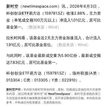
新时空
（
newtimespace.com
）讯，
2026年6月3日，
科创创业
ETF
易方达（159781.SZ）收涨2.88%，主力资
金（单笔成交额100万元以上）净流入1.01亿元，居可比
基金第一。
（数据来源：Wind）
拉长时间看，该基金近2天主力资金加速流入，合计流入
1.91亿元，居可比基金首位。
（数据来源：Wind）
与此同时，该基金最新成交量为5.90亿份，最新成交额
达7.83亿元，居可比基金第一。
科创创业ETF易方达（159781.SZ），场外联接(A类：
013304；C类：013305；Y类：022910）。
新时空
声明：
本内容为新时空原创内容，复制、转载或以其他任何方式使用
本内容，须注明来源“新时空”或“
NewTimeSpace
”。新时空及授权的第三
方信息提供者竭力确保数据准确可靠，但不保证数据绝对正确。本內容仅供
参考，不构成任何投资建议，交易风险自担。