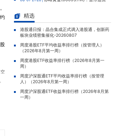
老挝勐康稀土项目，2025年该项目归母净亏损
%。
人民币5,406万元
精选
模约
灵宝黄金(03330.HK)：新疆哈巴
08-07 20:07 |
河勘查取得重大进展，保有金金属量由13.20吨
港股通日报：晶合集成正式调入港股通，创新药
板块业绩密集催化-20260807
跃升至53.94吨
湾股
周度港股ETF平均收益率排行榜（按管理人）
迅策(03317.HK)：与天合算力订
08-07 20:04 |
（2026年8月第一周）
立战略合作备忘，共探能源垂类大模型与Toke
n工厂商业化
周度港股ETF收益率排行榜（2026年8月第一
周）
哥瑞利软件通过港交所聆讯，在
08-07 20:02 |
时空
中国泛半导体IMSS市场排名第三
周度沪深股通ETF平均收益率排行榜（按管理
。
人）（2026年8月第一周）
浙能迈领绿航二次递表港交所，为
08-07 19:47 |
全球领先的绿色航运设备和系统提供商
周度沪深股通ETF收益率排行榜（2026年8月第
一周）
骏杰集团控股(08188.HK)：附属
08-07 19:09 |
公司获授7份基建工程建造合约，合约总额约1.
95亿港元