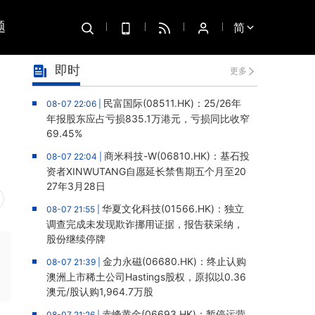
题
简
即时
更多
民富国际(08511.HK)：25/26年
08-07 22:06 |
年报股东应占亏损835.1万港元，亏损同比收窄
69.45%
商米科技-W(06810.HK)：基石投
08-07 22:04 |
资者XINWUTANG自愿延长禁售期五个月至20
27年3月28日
华夏文化科技(01566.HK)：独立
08-07 21:55 |
调查完成未发现欺诈挪用证据，报告获采纳，
股份继续停牌
金力永磁(06680.HK)：终止认购
08-07 21:39 |
澳洲上市稀土公司Hastings股权，原拟以0.36
澳元/股认购1,964.7万股
赤峰黄金(06693.HK)：暂停运营
08-07 21:26 |