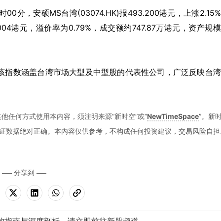
5时00分，安硕MS台湾(03074.HK)报493.200港元，上涨2.15
.004港元，溢价率为0.79%，成交额约747.87万港元，资产规
湾指数。该指数涵盖台湾市场大型及中型股的代表性公司，广泛反映台
他任何方式使用本内容，须注明来源“新时空”或“
NewTimeSpace
”。新
证数据绝对正确。本內容仅供参考，不构成任何投资建议，交易风险自担
分享到