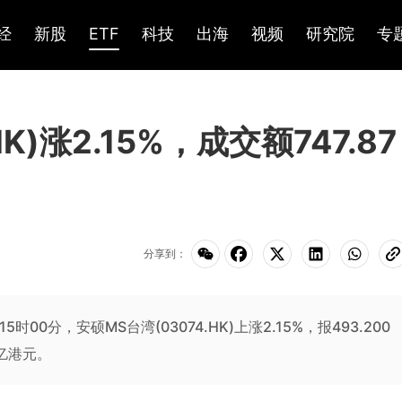
经
新股
ETF
科技
出海
视频
研究院
专
K)涨2.15%，成交额747.87
分享到：
5时00分，安硕MS台湾(03074.HK)上涨2.15%，报493.200
2亿港元。