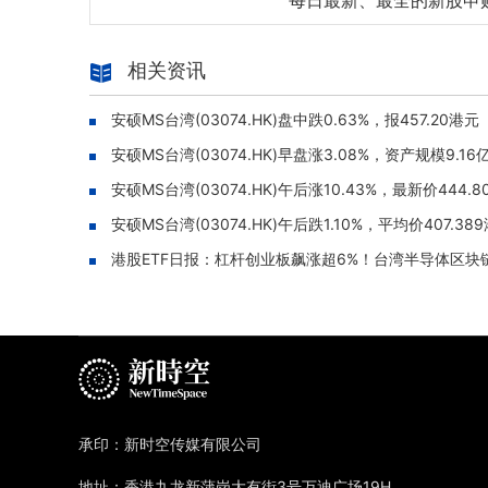
每日最新、最全的新股申
相关资讯
安硕MS台湾(03074.HK)盘中跌0.63%，报457.20港元
安硕MS台湾(03074.HK)早盘涨3.08%，资产规模9.16
安硕MS台湾(03074.HK)午后涨10.43%，最新价444.8
安硕MS台湾(03074.HK)午后跌1.10%，平均价407.38
港股ETF日报：杠杆创业板飙涨超6%！台湾半导体区块链集
承印：新时空传媒有限公司
地址：香港九龙新蒲岗大有街3号万迪广场19H