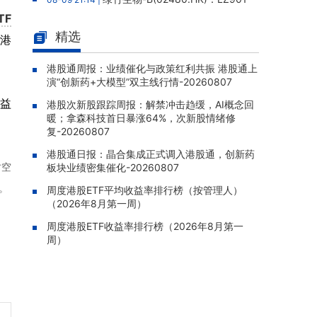
带状疱疹疫苗III期临床结果发表于Nature子
TF
刊，总体保护效力91.6%
精选
亿港
港股通周报：业绩催化与政策红
08-09 20:06 |
利共振 港股通上演“创新药+大模型”双主线行
港股通周报：业绩催化与政策红利共振 港股通上
演“创新药+大模型”双主线行情-20260807
情-20260807
益
港股次新股跟踪周报：解禁冲击趋缓，AI概念回
港股次新股跟踪周报：解禁冲击趋
08-09 19:28 |
暖；拿森科技首日暴涨64%，次新股情绪修
缓，AI概念回暖；拿森科技首日暴涨64%，次
复-20260807
新股情绪修复-20260807
港股通日报：晶合集成正式调入港股通，创新药
民富国际(08511.HK)：25/26年
08-07 22:06 |
时空
板块业绩密集催化-20260807
年报股东应占亏损835.1万港元，亏损同比收窄
。
69.45%
周度港股ETF平均收益率排行榜（按管理人）
（2026年8月第一周）
商米科技-W(06810.HK)：基石投
08-07 22:04 |
周度港股ETF收益率排行榜（2026年8月第一
资者XINWUTANG自愿延长禁售期五个月至20
周）
27年3月28日
华夏文化科技(01566.HK)：独立
08-07 21:55 |
调查完成未发现欺诈挪用证据，报告获采纳，
股份继续停牌