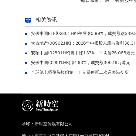
每日最新、最全的新股申
相关资讯
安硕中国ETF(02801.HK)午后涨0.89%，成交额达349
太古地产(00962.HK)：2026年中报股东应占溢利36
安硕中国(02801.HK)盘中涨1.37%，平均价25.068港元
安硕中国(02801.HK)涨1.63%，成交额300.19万港元
全球笔电摄像头模组第一！立景创新二次递表港交所
承印：新时空传媒有限公司
地址：香港九龙新蒲岗大有街3号万迪广场19H