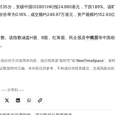
4时35分，安硕中国(02801.HK)报24.980港元，下跌1.89%。该
E
折价率为0.16%，成交额约249.97万港元，资产规模约152.93
元）指数。该指数涵盖H股、B股、红筹股、民企股及
中概股
等中国权
现。
他任何方式使用本内容，须注明来源“新时空”或“
NewTimeSpace
”。新
证数据绝对正确。本內容仅供参考，不构成任何投资建议，交易风险自担
分享到