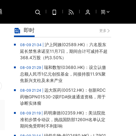
题
简
即时
更多
沪上阿姨(02589.HK)：六名股东
08-09 21:34 |
延长禁售承诺至11月7日，期间合计可减持不超
368.4万股（约3.50%）
瑞和数智(03680.HK)：设立认缴
08-09 21:29 |
总额人民币1亿元创投基金，间接持股11.9%聚
焦新兴支柱及未来产业
远大医药(00512.HK)：创新RDC
08-09 21:24 |
药物GPN01530-2获FDA快速通道资格，用于
诊断实体瘤
药明康德(02359.HK)：美法院批
08-09 21:19 |
准初步禁令动议，挑战国防部1260H名单认定
期间免受即时不利影响
绿竹生物-B(02480.HK)：LZ901
08-09 21:14 |