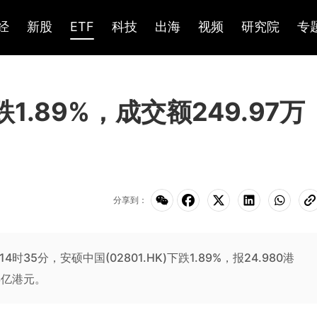
经
新股
ETF
科技
出海
视频
研究院
专
跌1.89%，成交额249.97万
分享到：
14时35分，安硕中国(02801.HK)下跌1.89%，报24.980港
3亿港元。