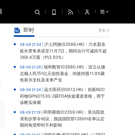
题
简
即时
更多
沪上阿姨(02589.HK)：六名股东
08-09 21:34 |
延长禁售承诺至11月7日，期间合计可减持不超
368.4万股（约3.50%）
瑞和数智(03680.HK)：设立认缴
08-09 21:29 |
总额人民币1亿元创投基金，间接持股11.9%聚
焦新兴支柱及未来产业
远大医药(00512.HK)：创新RDC
08-09 21:24 |
药物GPN01530-2获FDA快速通道资格，用于
诊断实体瘤
药明康德(02359.HK)：美法院批
08-09 21:19 |
准初步禁令动议，挑战国防部1260H名单认定
期间免受即时不利影响
绿竹生物-B(02480.HK)：LZ901
08-09 21:14 |