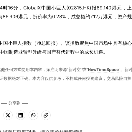
4时16分，GlobalX中国小巨人(02815.HK)报89.140港元，
为86.906港元，折价率为0.28%，成交额约7.12万港元，资产
lactive中国小巨人指数（净总回报）。该指数聚焦中国市场中具有核
捉中国制造业转型升级与国产替代进程中的成长机遇。
他任何方式使用本内容，须注明来源“新时空”或“
NewTimeSpace
”。新
证数据绝对正确。本內容仅供参考，不构成任何投资建议，交易风险自担
分享到