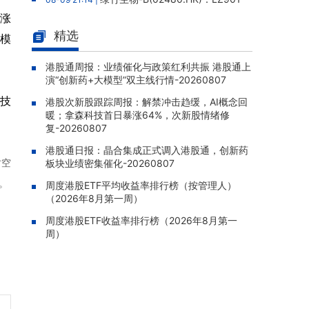
带状疱疹疫苗III期临床结果发表于Nature子
上涨
刊，总体保护效力91.6%
精选
规模
港股通周报：业绩催化与政策红
08-09 20:06 |
利共振 港股通上演“创新药+大模型”双主线行
港股通周报：业绩催化与政策红利共振 港股通上
演“创新药+大模型”双主线行情-20260807
情-20260807
心技
港股次新股跟踪周报：解禁冲击趋缓，AI概念回
港股次新股跟踪周报：解禁冲击趋
08-09 19:28 |
暖；拿森科技首日暴涨64%，次新股情绪修
缓，AI概念回暖；拿森科技首日暴涨64%，次
复-20260807
新股情绪修复-20260807
港股通日报：晶合集成正式调入港股通，创新药
民富国际(08511.HK)：25/26年
08-07 22:06 |
时空
板块业绩密集催化-20260807
年报股东应占亏损835.1万港元，亏损同比收窄
。
69.45%
周度港股ETF平均收益率排行榜（按管理人）
（2026年8月第一周）
商米科技-W(06810.HK)：基石投
08-07 22:04 |
周度港股ETF收益率排行榜（2026年8月第一
资者XINWUTANG自愿延长禁售期五个月至20
周）
27年3月28日
华夏文化科技(01566.HK)：独立
08-07 21:55 |
调查完成未发现欺诈挪用证据，报告获采纳，
股份继续停牌